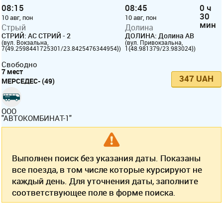
08:15
08:45
0 ч
30
10 авг, пон
10 авг, пон
мин
Стрый
Долина
СТРИЙ: АС СТРИЙ - 2
ДОЛИНА: Долина АВ
(вул. Вокзальна,
(вул. Привокзальна,
7{49.2598441725301/23.8425476344954})
1{48.981379/23.983024})
Свободно
7 мест
347 UAH
МЕРСЕДЕС- (49)
ООО
"АВТОКОМБИНАТ-1"
Выполнен поиск без указания даты. Показаны
все поезда, в том числе которые курсируют не
каждый день. Для уточнения даты, заполните
соответствующее поле в форме поиска.