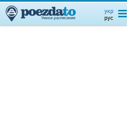
укр
рус