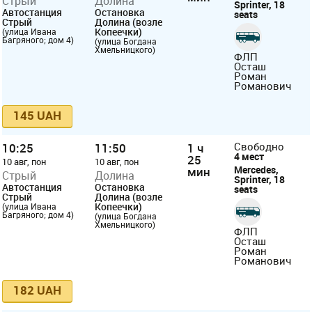
Стрый
Долина
Sprinter, 18
Автостанция
Остановка
seats
Стрый
Долина (возле
Копеечки)
(улица Ивана
Багряного; дом 4)
(улица Богдана
Хмельницкого)
ФЛП
Осташ
Роман
Романович
145 UAH
10:25
11:50
1 ч
Свободно
4 мест
25
10 авг, пон
10 авг, пон
Mercedes,
мин
Стрый
Долина
Sprinter, 18
Автостанция
Остановка
seats
Стрый
Долина (возле
Копеечки)
(улица Ивана
Багряного; дом 4)
(улица Богдана
Хмельницкого)
ФЛП
Осташ
Роман
Романович
182 UAH