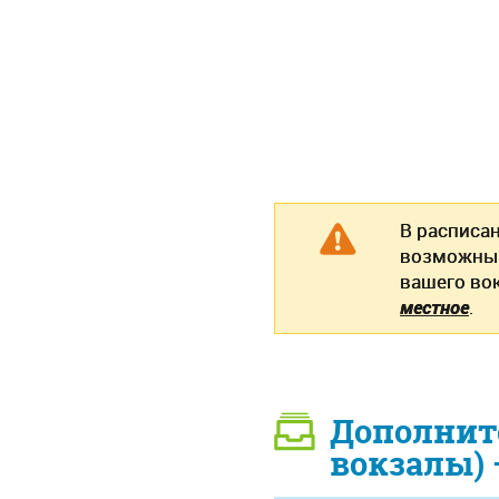
В расписа
возможны 
вашего во
местное
.
Дополнит
вокзалы) 