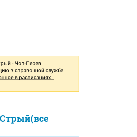
рый - Чоп-Перев.
ию в справочной службе
анное в расписаниях -
Стрый(все