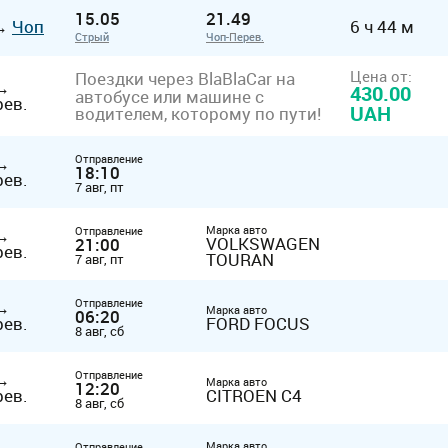
15.05
21.49
→
Чоп
6 ч 44 м
Стрый
Чоп-Перев.
Цена от:
Поездки через BlaBlaCar на
→
430.00
автобусе или машине с
рев.
UAH
водителем, которому по пути!
Отправление
→
18:10
рев.
7 авг, пт
Марка авто
Отправление
→
VOLKSWAGEN
21:00
рев.
TOURAN
7 авг, пт
Отправление
→
Марка авто
06:20
рев.
FORD FOCUS
8 авг, сб
Отправление
→
Марка авто
12:20
рев.
CITROEN C4
8 авг, сб
Марка авто
Отправление