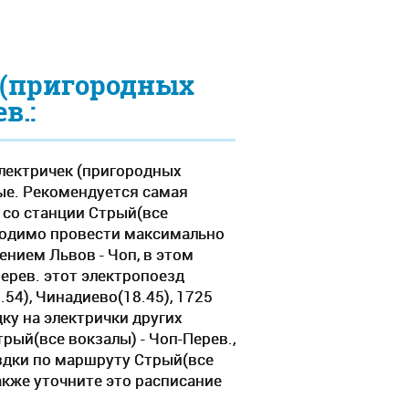
 (пригородных
в.:
электричек (пригородных
ные. Рекомендуется самая
 со станции Стрый(все
обходимо провести максимально
ением Львов - Чоп, в этом
ерев. этот электропоезд
.54), Чинадиево(18.45), 1725
ку на электрички других
рый(все вокзалы) - Чоп-Перев.,
здки по маршруту Стрый(все
акже уточните это расписание