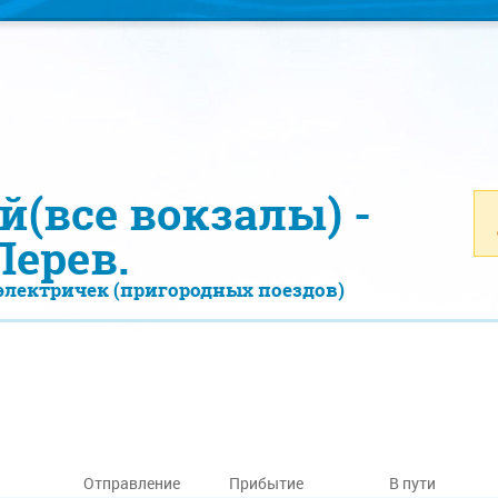
(все вокзалы) -
Перев.
электричек (пригородных поездов)
Отправление
Прибытие
В пути