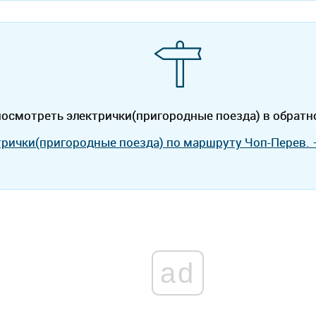
осмотреть электрички(пригородные поезда) в обратн
трички(пригородные поезда) по маршруту Чоп-Перев. 
ad