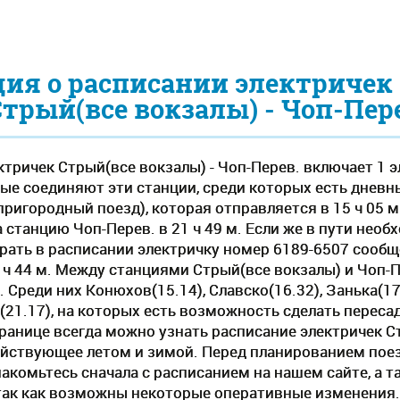
ия о расписании электричек
Стрый(все вокзалы) - Чоп-Пере
ктричек Стрый(все вокзалы) - Чоп-Перев. включает 1 
орые соединяют эти станции, среди которых есть днев
ригородный поезд), которая отправляется в 15 ч 05 м
а станцию Чоп-Перев. в 21 ч 49 м. Если же в пути не
брать в расписании электричку номер 6189-6507 сообщ
6 ч 44 м. Между станциями Стрый(все вокзалы) и Чоп-П
 Среди них Конюхов(15.14), Славско(16.32), Занька(17
21.17), на которых есть возможность сделать пересад
ранице всегда можно узнать расписание электричек Ст
действующее летом и зимой. Перед планированием пое
акомьтесь сначала с расписанием на нашем сайте, а т
так как возможны некоторые оперативные изменения.