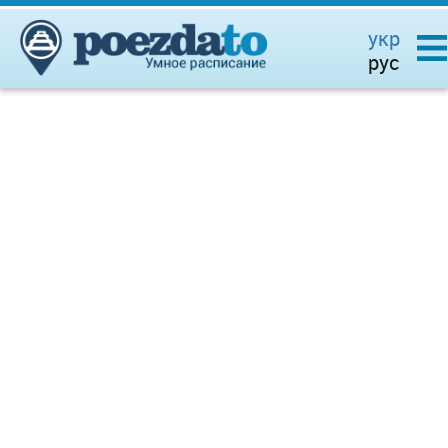
укр
рус