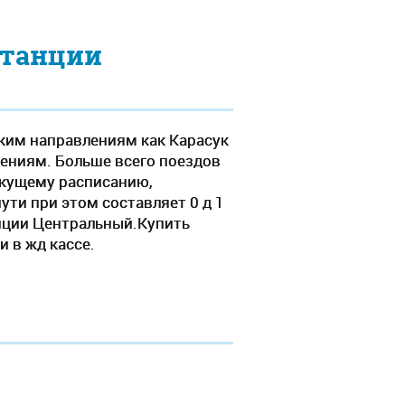
станции
аким направлениям как Карасук
лениям. Больше всего поездов
екущему расписанию,
пути при этом составляет 0 д 1
анции Центральный.Купить
 в жд кассе.