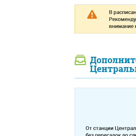
В расписа
Рекоменду
внимание н
Дополнит
Централь
От станции Централ
без пересадок до с