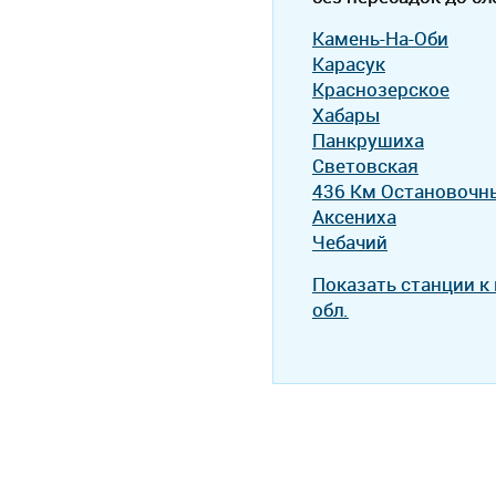
Камень-На-Оби
Карасук
Краснозерское
Хабары
Панкрушиха
Световская
436 Км Остановочны
Аксениха
Чебачий
Показать станции к
обл.