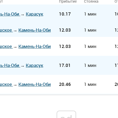
ут
Прибытие
Стоянка
О
ь-На-Оби
→
Карасук
10.17
1 мин
1
шское
→
Камень-На-Оби
12.03
1 мин
1
шское
→
Камень-На-Оби
12.03
1 мин
1
ь-На-Оби
→
Карасук
17.01
1 мин
1
шское
→
Камень-На-Оби
20.46
1 мин
2