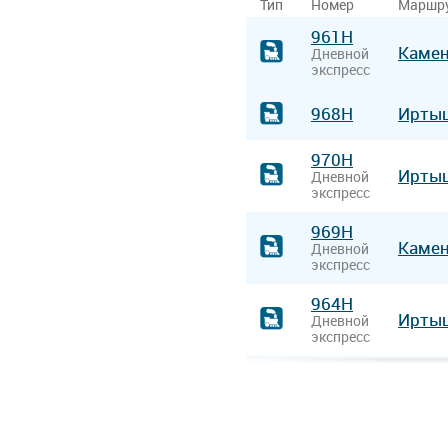
Тип
Номер
Маршр
961Н
Камен
Дневной
экспресс
968Н
Ирты
970Н
Ирты
Дневной
экспресс
969Н
Камен
Дневной
экспресс
964Н
Ирты
Дневной
экспресс