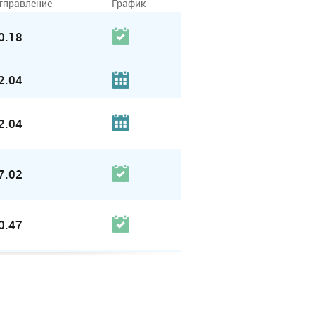
тправление
График
0.18
2.04
2.04
7.02
0.47