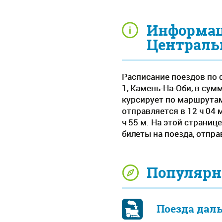
Информац
Централь
Расписание поездов по 
1, Камень-На-Оби, в су
курсирует по маршрутам
отправляется в 12 ч 04 м
ч 55 м. На этой страни
билеты на поезда, отпр
Популярн
Поезда дал