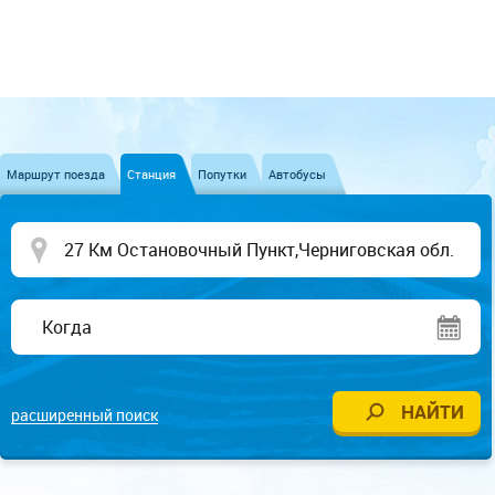
Маршрут поезда
Станция
Попутки
Автобусы
расширенный поиск