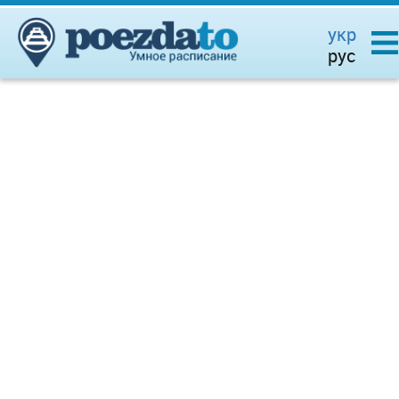
укр
рус