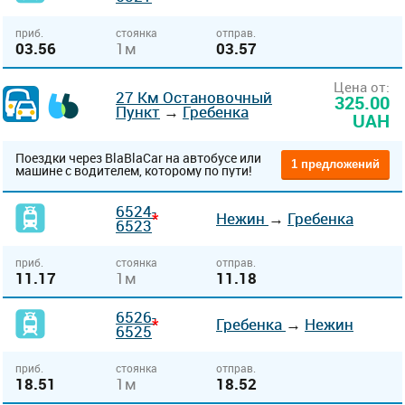
приб.
стоянка
отправ.
03.56
1м
03.57
Цена от:
27 Км Остановочный
325.00
Пункт
→
Гребенка
UAH
Поездки через BlaBlaCar на автобусе или
1 предложений
машине с водителем, которому по пути!
6524-
*
Нежин
→
Гребенка
6523
приб.
стоянка
отправ.
11.17
1м
11.18
6526-
*
Гребенка
→
Нежин
6525
приб.
стоянка
отправ.
18.51
1м
18.52