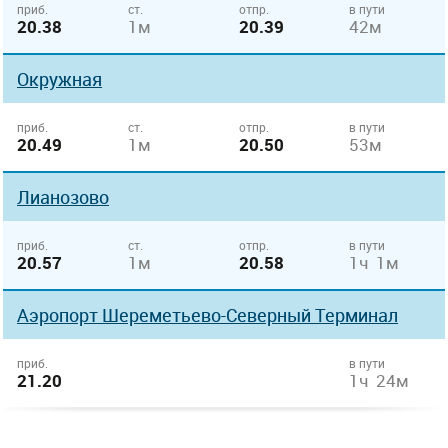
приб.
ст.
отпр.
в пути
20.38
1м
20.39
42м
Окружная
приб.
ст.
отпр.
в пути
20.49
1м
20.50
53м
Лианозово
приб.
ст.
отпр.
в пути
20.57
1м
20.58
1ч 1м
Аэропорт Шереметьево-Северный Терминал
приб.
в пути
21.20
1ч 24м