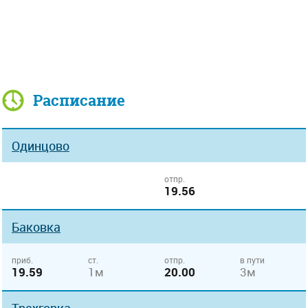
Расписание
Одинцово
отпр.
19.56
Баковка
приб.
ст.
отпр.
в пути
19.59
1м
20.00
3м