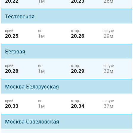
20.22
1м
20.23
26м
Тестовская
приб.
ст.
отпр.
в пути
20.25
1м
20.26
29м
Беговая
приб.
ст.
отпр.
в пути
20.28
1м
20.29
32м
Москва-Белорусская
приб.
ст.
отпр.
в пути
20.33
1м
20.34
37м
Москва-Савеловская