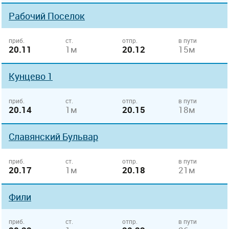
Рабочий Поселок
приб.
ст.
отпр.
в пути
20.11
1м
20.12
15м
Кунцево 1
приб.
ст.
отпр.
в пути
20.14
1м
20.15
18м
Славянский Бульвар
приб.
ст.
отпр.
в пути
20.17
1м
20.18
21м
Фили
приб.
ст.
отпр.
в пути