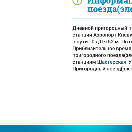
Информац
поезда(эл
Дневной пригородный по
станции Аэропорт Кневи
в пути - 0 д 0 ч 52 м. 
Приблизительное время д
пригородного поезда(эл
станциям
Шахтерская
,
У
Пригородный поезд(элек