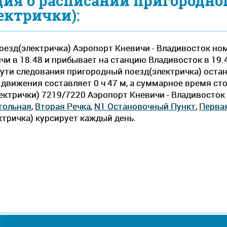
ия о расписании пригородно
ектрички):
езд(электричка) Аэропорт Кневичи - Владивосток но
чи в 18.48 и прибывает на станцию Владивосток в 19.
По пути следования пригородный поезд(электричка) оста
вижения составляет 0 ч 47 м, а суммарное время стоя
ектрички) 7219/7220 Аэропорт Кневичи - Владивосток 
гольная
,
Вторая Речка
,
N1 Остановочный Пункт
,
Перва
тричка) курсирует каждый день.