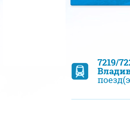
7219/7
Владив
поезд(