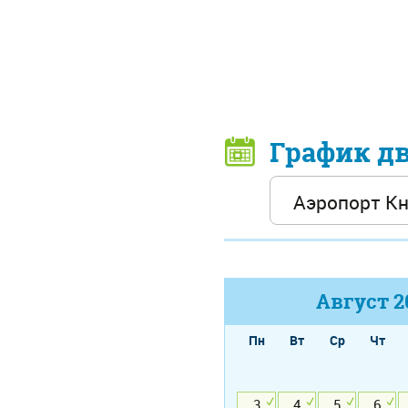
График д
Август
2
Пн
Вт
Ср
Чт
3
4
5
6