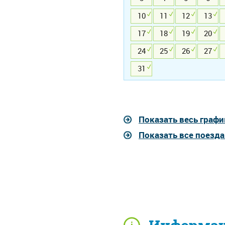
10
11
12
13
17
18
19
20
24
25
26
27
31
Показать весь графи
Показать все поезд