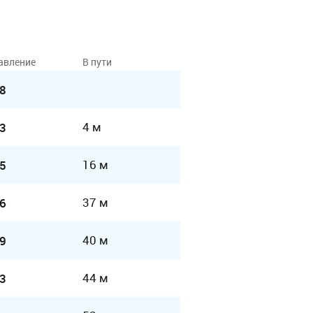
авление
В пути
8
4 м
3
16 м
5
37 м
6
40 м
9
44 м
3