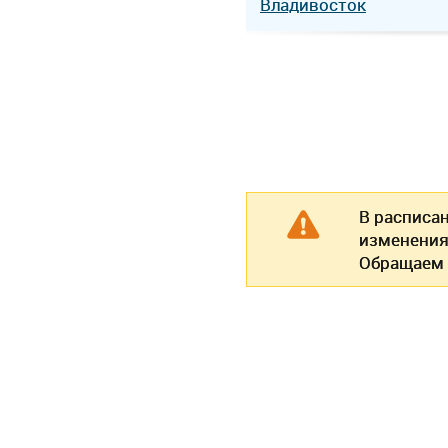
Владивосток
В расписа
изменения
Обращаем 