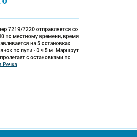
го
мер 7219/7220 отправляется со
40 по местному времени, время
навливается на 5 остановках.
нок по пути - 0 ч 5 м. Маршрут
пролегает c остановками по
я Речка
.