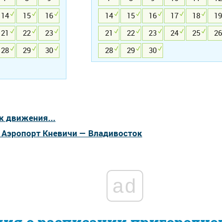
14
15
16
14
15
16
17
18
19
21
22
23
21
22
23
24
25
26
28
29
30
28
29
30
к движения...
а Аэропорт Кневичи — Владивосток
ad