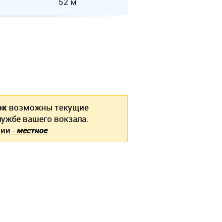
52 м
ок
возможны текущие
ужбе вашего вокзала.
ии -
местное
.