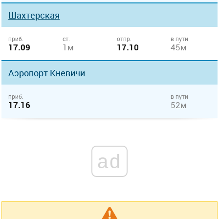
Шахтерская
приб.
ст.
отпр.
в пути
17.09
1м
17.10
45м
Аэропорт Кневичи
приб.
в пути
17.16
52м
ad