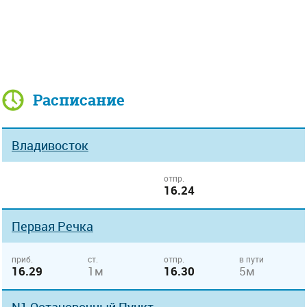
Расписание
Владивосток
отпр.
16.24
Первая Речка
приб.
ст.
отпр.
в пути
16.29
1м
16.30
5м