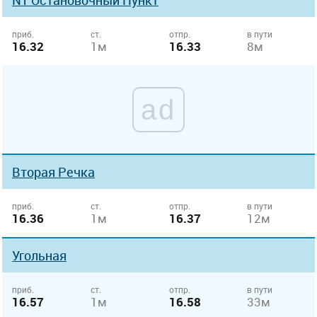
N1 Остановочный Пункт
приб.
ст.
отпр.
в пути
16.32
1м
16.33
8м
ad
Вторая Речка
приб.
ст.
отпр.
в пути
16.36
1м
16.37
12м
Угольная
приб.
ст.
отпр.
в пути
16.57
1м
16.58
33м