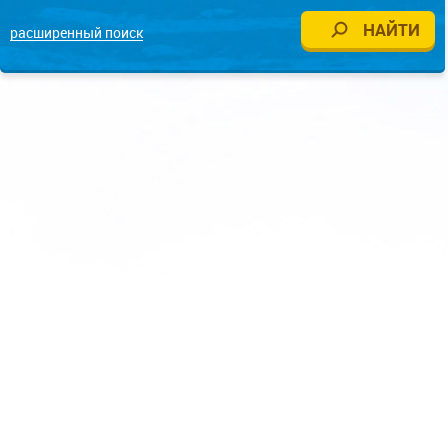
расширенный поиск