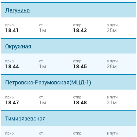
Дегунино
приб.
ст.
отпр.
в пути
18.41
1м
18.42
25м
Окружная
приб.
ст.
отпр.
в пути
18.44
1м
18.45
28м
Петровско-Разумовская(МЦД-1)
приб.
ст.
отпр.
в пути
18.47
1м
18.48
31м
Тимирязевская
приб.
ст.
отпр.
в пути