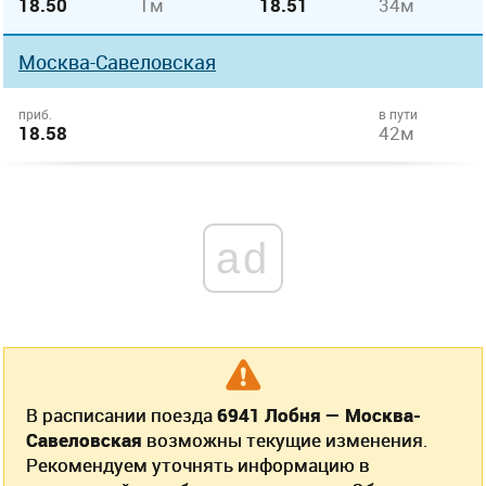
18.50
1м
18.51
34м
Москва-Савеловская
приб.
в пути
18.58
42м
ad
В расписании поезда
6941 Лобня — Москва-
Савеловская
возможны текущие изменения.
Рекомендуем уточнять информацию в