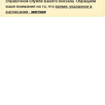
справочной службе вашего вокзала. Обращаем
ваше внимание на то, что
время, указанное в
расписании -
местное
.