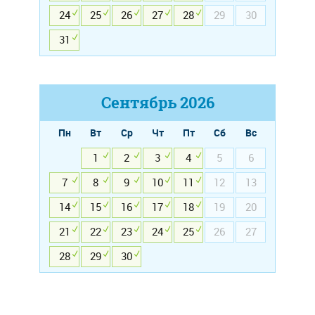
24
25
26
27
28
29
30
31
Сентябрь
2026
Пн
Вт
Ср
Чт
Пт
Сб
Вс
1
2
3
4
5
6
7
8
9
10
11
12
13
14
15
16
17
18
19
20
21
22
23
24
25
26
27
28
29
30