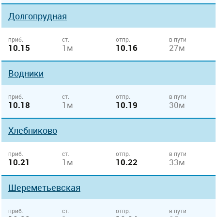
Долгопрудная
приб.
ст.
отпр.
в пути
10.15
1м
10.16
27м
Водники
приб.
ст.
отпр.
в пути
10.18
1м
10.19
30м
Хлебниково
приб.
ст.
отпр.
в пути
10.21
1м
10.22
33м
Шереметьевская
приб.
ст.
отпр.
в пути