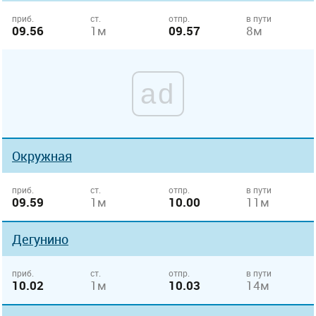
приб.
ст.
отпр.
в пути
09.56
1м
09.57
8м
ad
Окружная
приб.
ст.
отпр.
в пути
09.59
1м
10.00
11м
Дегунино
приб.
ст.
отпр.
в пути
10.02
1м
10.03
14м