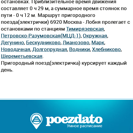
остановках. Приблизительное время движения
составляет 0 ч 29 м, а суммарное время стоянок по
пути - 0 ч 12 м. Маршрут пригородного
поезда(электрички) 6920 Москва - Лобня пролегает c
остановками по станциям
Тимирязевская
,
Петровско-Разумовская(МЦД-1)
,
Окружная
,
Дегунино
,
Бескудниково
,
Лианозово
,
Марк
,
Новодачная
,
Долгопрудная
,
Водники
,
Хлебниково
,
Шереметьевская
.
Пригородный поезд(электричка) курсирует каждый
день.