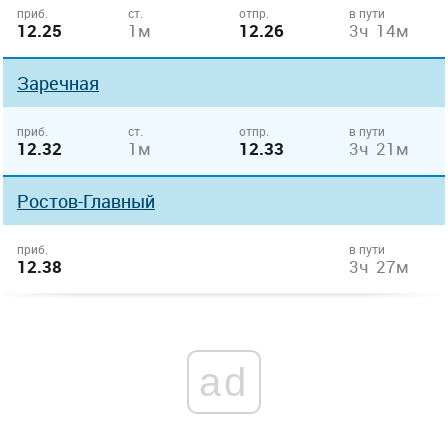
приб.
ст.
отпр.
в пути
12.25
1м
12.26
3ч 14м
Заречная
приб.
ст.
отпр.
в пути
12.32
1м
12.33
3ч 21м
Ростов-Главный
приб.
в пути
12.38
3ч 27м
ad