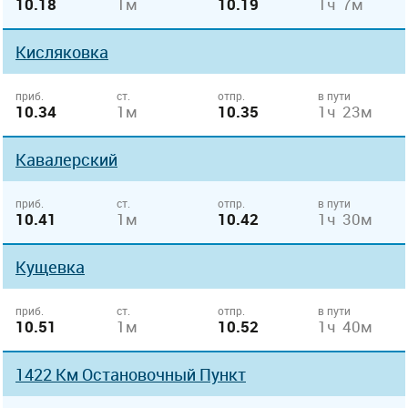
10.18
1м
10.19
1ч 7м
Кисляковка
приб.
ст.
отпр.
в пути
10.34
1м
10.35
1ч 23м
Кавалерский
приб.
ст.
отпр.
в пути
10.41
1м
10.42
1ч 30м
Кущевка
приб.
ст.
отпр.
в пути
10.51
1м
10.52
1ч 40м
1422 Км Остановочный Пункт