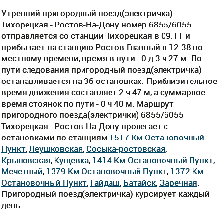
Утренний пригородный поезд(электричка)
Тихорецкая - Ростов-На-Дону номер 6855/6055
отправляется со станции Тихорецкая в 09.11 и
прибывает на станцию Ростов-Главный в 12.38 по
местному времени, время в пути - 0 д 3 ч 27 м. По
пути следования пригородный поезд(электричка)
останавливается на 36 остановках. Приблизительное
время движения составляет 2 ч 47 м, а суммарное
время стоянок по пути - 0 ч 40 м. Маршрут
пригородного поезда(электрички) 6855/6055
Тихорецкая - Ростов-На-Дону пролегает c
остановками по станциям
1517 Км Остановочный
Пункт
,
Леушковская
,
Сосыка-ростовская
,
Крыловская
,
Кущевка
,
1414 Км Остановочный Пункт
,
Мечетный
,
1379 Км Остановочный Пункт
,
1372 Км
Остановочный Пункт
,
Гайдаш
,
Батайск
,
Заречная
.
Пригородный поезд(электричка) курсирует каждый
день.