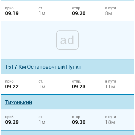
приб.
ст.
отпр.
в пути
09.19
1м
09.20
8м
ad
1517 Км Остановочный Пункт
приб.
ст.
отпр.
в пути
09.22
1м
09.23
11м
Тихонький
приб.
ст.
отпр.
в пути
09.29
1м
09.30
18м