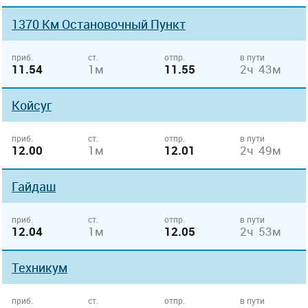
1370 Км Остановочный Пункт
приб.
ст.
отпр.
в пути
11.54
1м
11.55
2ч 43м
Койсуг
приб.
ст.
отпр.
в пути
12.00
1м
12.01
2ч 49м
Гайдаш
приб.
ст.
отпр.
в пути
12.04
1м
12.05
2ч 53м
Техникум
приб.
ст.
отпр.
в пути