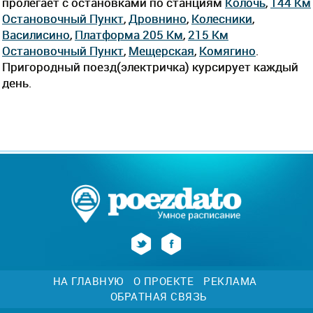
пролегает c остановками по станциям
Колочь
,
144 Км
Остановочный Пункт
,
Дровнино
,
Колесники
,
Василисино
,
Платформа 205 Км
,
215 Км
Остановочный Пункт
,
Мещерская
,
Комягино
.
Пригородный поезд(электричка) курсирует каждый
день.
НА ГЛАВНУЮ
О ПРОЕКТЕ
РЕКЛАМА
ОБРАТНАЯ СВЯЗЬ