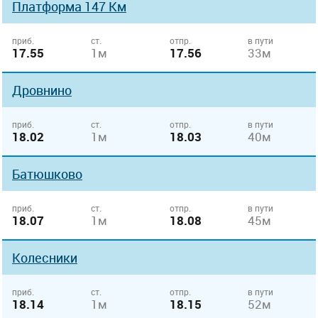
Платформа 147 Км
приб.
ст.
отпр.
в пути
17.55
1м
17.56
33м
Дровнино
приб.
ст.
отпр.
в пути
18.02
1м
18.03
40м
Батюшково
приб.
ст.
отпр.
в пути
18.07
1м
18.08
45м
Колесники
приб.
ст.
отпр.
в пути
18.14
1м
18.15
52м