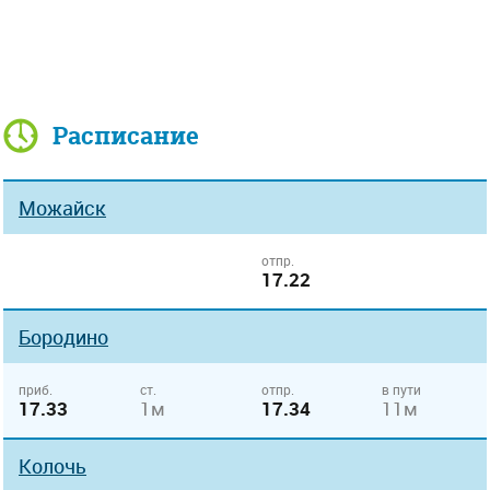
Расписание
Можайск
отпр.
17.22
Бородино
приб.
ст.
отпр.
в пути
17.33
1м
17.34
11м
Колочь