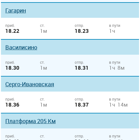
Гагарин
приб.
ст.
отпр.
в пути
18.22
1м
18.23
1ч
Василисино
приб.
ст.
отпр.
в пути
18.30
1м
18.31
1ч 8м
Серго-Ивановская
приб.
ст.
отпр.
в пути
18.36
1м
18.37
1ч 14м
Платформа 205 Км
приб.
ст.
отпр.
в пути