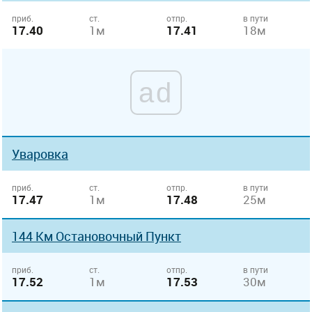
приб.
ст.
отпр.
в пути
17.40
1м
17.41
18м
ad
Уваровка
приб.
ст.
отпр.
в пути
17.47
1м
17.48
25м
144 Км Остановочный Пункт
приб.
ст.
отпр.
в пути
17.52
1м
17.53
30м