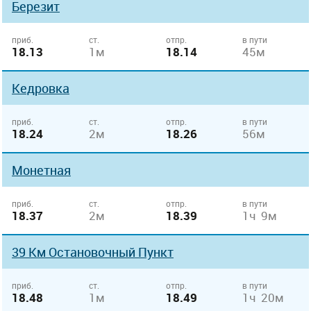
Березит
приб.
ст.
отпр.
в пути
18.13
1м
18.14
45м
Кедровка
приб.
ст.
отпр.
в пути
18.24
2м
18.26
56м
Монетная
приб.
ст.
отпр.
в пути
18.37
2м
18.39
1ч 9м
39 Км Остановочный Пункт
приб.
ст.
отпр.
в пути
18.48
1м
18.49
1ч 20м