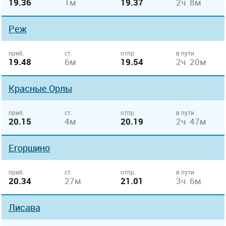
19.36
1м
19.37
2ч 8м
Реж
приб.
ст.
отпр.
в пути
19.48
6м
19.54
2ч 20м
Красные Орлы
приб.
ст.
отпр.
в пути
20.15
4м
20.19
2ч 47м
Егоршино
приб.
ст.
отпр.
в пути
20.34
27м
21.01
3ч 6м
Лисава