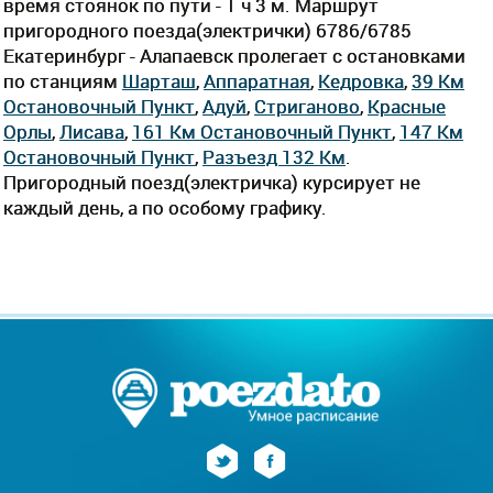
время стоянок по пути - 1 ч 3 м. Маршрут
пригородного поезда(электрички) 6786/6785
Екатеринбург - Алапаевск пролегает c остановками
по станциям
Шарташ
,
Аппаратная
,
Кедровка
,
39 Км
Остановочный Пункт
,
Адуй
,
Стриганово
,
Красные
Орлы
,
Лисава
,
161 Км Остановочный Пункт
,
147 Км
Остановочный Пункт
,
Разъезд 132 Км
.
Пригородный поезд(электричка) курсирует не
каждый день, а по особому графику.