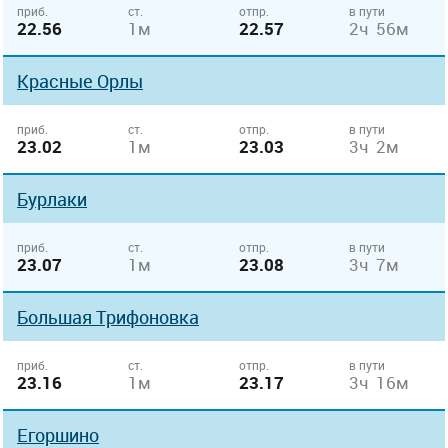
приб.
ст.
отпр.
в пути
22.56
1м
22.57
2ч 56м
Красные Орлы
приб.
ст.
отпр.
в пути
23.02
1м
23.03
3ч 2м
Бурлаки
приб.
ст.
отпр.
в пути
23.07
1м
23.08
3ч 7м
Большая Трифоновка
приб.
ст.
отпр.
в пути
23.16
1м
23.17
3ч 16м
Егоршино