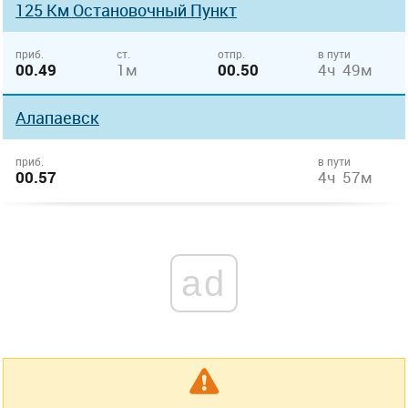
125 Км Остановочный Пункт
приб.
ст.
отпр.
в пути
00.49
1м
00.50
4ч 49м
Алапаевск
приб.
в пути
00.57
4ч 57м
ad