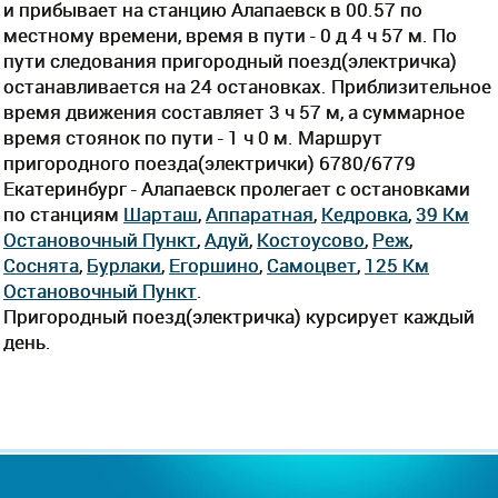
и прибывает на станцию Алапаевск в 00.57 по
местному времени, время в пути - 0 д 4 ч 57 м. По
пути следования пригородный поезд(электричка)
останавливается на 24 остановках. Приблизительное
время движения составляет 3 ч 57 м, а суммарное
время стоянок по пути - 1 ч 0 м. Маршрут
пригородного поезда(электрички) 6780/6779
Екатеринбург - Алапаевск пролегает c остановками
по станциям
Шарташ
,
Аппаратная
,
Кедровка
,
39 Км
Остановочный Пункт
,
Адуй
,
Костоусово
,
Реж
,
Соснята
,
Бурлаки
,
Егоршино
,
Самоцвет
,
125 Км
Остановочный Пункт
.
Пригородный поезд(электричка) курсирует каждый
день.