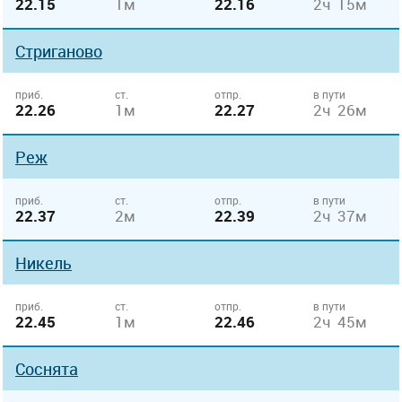
22.15
1м
22.16
2ч 15м
Стриганово
приб.
ст.
отпр.
в пути
22.26
1м
22.27
2ч 26м
Реж
приб.
ст.
отпр.
в пути
22.37
2м
22.39
2ч 37м
Никель
приб.
ст.
отпр.
в пути
22.45
1м
22.46
2ч 45м
Соснята