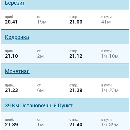
Березит
приб.
ст.
отпр.
в пути
20.41
19м
21.00
41м
Кедровка
приб.
ст.
отпр.
в пути
21.10
2м
21.12
1ч 10м
Монетная
приб.
ст.
отпр.
в пути
21.23
6м
21.29
1ч 23м
39 Км Остановочный Пункт
приб.
ст.
отпр.
в пути
21.39
1м
21.40
1ч 39м