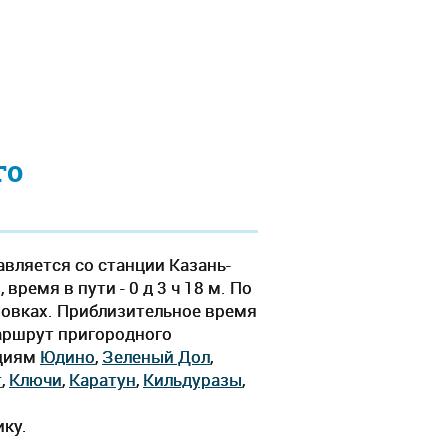
го
вляется со станции Казань-
ремя в пути - 0 д 3 ч 18 м. По
новках. Приблизительное время
Маршрут пригородного
нциям
Юдино
,
Зеленый Дол
,
т
,
Ключи
,
Каратун
,
Кильдуразы
,
ику.