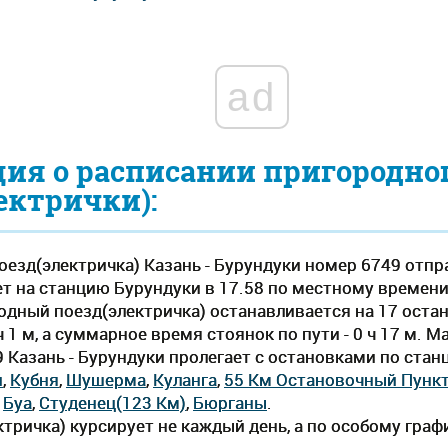
ad
ия о расписании пригородно
ектрички):
езд(электричка) Казань - Бурундуки номер 6749 отпра
ет на станцию Бурундуки в 17.58 по местному времени, в
одный поезд(электричка) останавливается на 17 оста
 1 м, а суммарное время стоянок по пути - 0 ч 17 м. 
9 Казань - Бурундуки пролегает c остановками по ста
и
,
Кубня
,
Шушерма
,
Куланга
,
55 Км Остановочный Пунк
,
Буа
,
Студенец(123 Км)
,
Бюрганы
.
тричка) курсирует не каждый день, а по особому граф