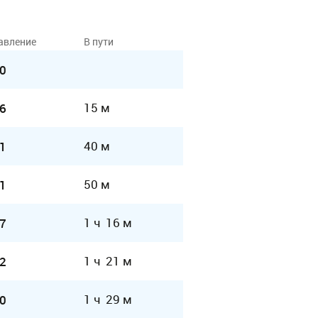
авление
В пути
0
15 м
6
40 м
1
50 м
1
1 ч 16 м
7
1 ч 21 м
2
1 ч 29 м
0