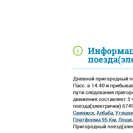
Информац
поезда(эл
Дневной пригородный по
Пасс. в 14.40 и прибыва
пути следования пригор
движения составляет 3 ч
поезда(электрички) 674
Свияжск
,
Албаба
,
Утяшк
Платформа 95 Км
,
Лощи
Пригородный поезд(элек