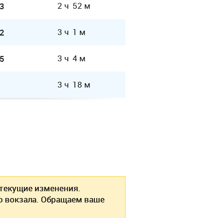
2 ч 52 м
3
3 ч 1 м
2
3 ч 4 м
5
3 ч 18 м
екущие изменения.
о вокзала. Обращаем ваше