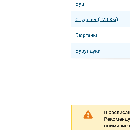
Буа
Студенец(123 Км)
Бюрганы
Бурундуки
В расписа
Рекоменду
внимание н