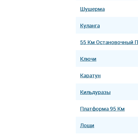
Шушерма
Куланга
55 Км Остановочный 
Ключи
Каратун
Кильдуразы
Платформа 95 Км
Лощи