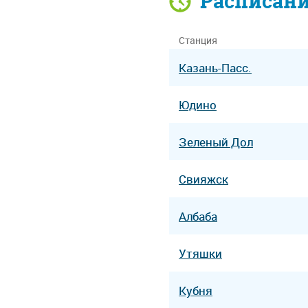
Расписан
Станция
Казань-Пасс.
Юдино
Зеленый Дол
Свияжск
Албаба
Утяшки
Кубня