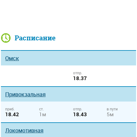
Расписание
Омск
отпр.
18.37
Привокзальная
приб.
ст.
отпр.
в пути
18.42
1м
18.43
5м
Локомотивная