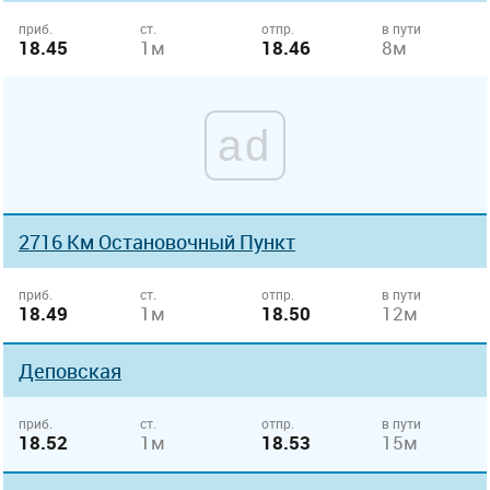
приб.
ст.
отпр.
в пути
18.45
1м
18.46
8м
ad
2716 Км Остановочный Пункт
приб.
ст.
отпр.
в пути
18.49
1м
18.50
12м
Деповская
приб.
ст.
отпр.
в пути
18.52
1м
18.53
15м