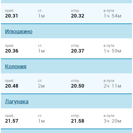
приб.
ст.
отпр.
в пути
20.31
1м
20.32
1ч 54м
Илюшкино
приб.
ст.
отпр.
в пути
20.36
1м
20.37
1ч 59м
Колония
приб.
ст.
отпр.
в пути
20.48
2м
20.50
2ч 11м
Лагунака
приб.
ст.
отпр.
в пути
21.57
1м
21.58
3ч 20м