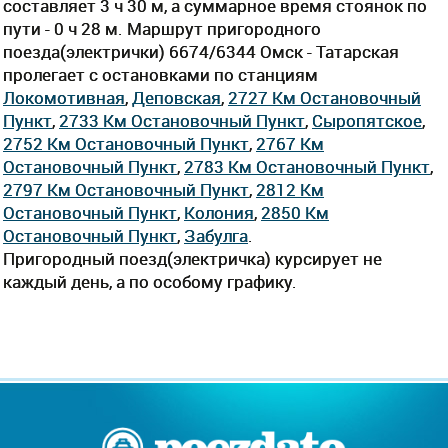
составляет 3 ч 30 м, а суммарное время стоянок по
пути - 0 ч 28 м. Маршрут пригородного
поезда(электрички) 6674/6344 Омск - Татарская
пролегает c остановками по станциям
Локомотивная
,
Деповская
,
2727 Км Остановочный
Пункт
,
2733 Км Остановочный Пункт
,
Сыропятское
,
2752 Км Остановочный Пункт
,
2767 Км
Остановочный Пункт
,
2783 Км Остановочный Пункт
,
2797 Км Остановочный Пункт
,
2812 Км
Остановочный Пункт
,
Колония
,
2850 Км
Остановочный Пункт
,
Забулга
.
Пригородный поезд(электричка) курсирует не
каждый день, а по особому графику.