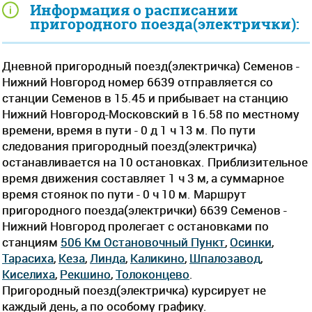
Информация о расписании
пригородного поезда(электрички):
Дневной пригородный поезд(электричка) Семенов -
Нижний Новгород номер 6639 отправляется со
станции Семенов в 15.45 и прибывает на станцию
Нижний Новгород-Московский в 16.58 по местному
времени, время в пути - 0 д 1 ч 13 м. По пути
следования пригородный поезд(электричка)
останавливается на 10 остановках. Приблизительное
время движения составляет 1 ч 3 м, а суммарное
время стоянок по пути - 0 ч 10 м. Маршрут
пригородного поезда(электрички) 6639 Семенов -
Нижний Новгород пролегает c остановками по
станциям
506 Км Остановочный Пункт
,
Осинки
,
Тарасиха
,
Кеза
,
Линда
,
Каликино
,
Шпалозавод
,
Киселиха
,
Рекшино
,
Толоконцево
.
Пригородный поезд(электричка) курсирует не
каждый день, а по особому графику.