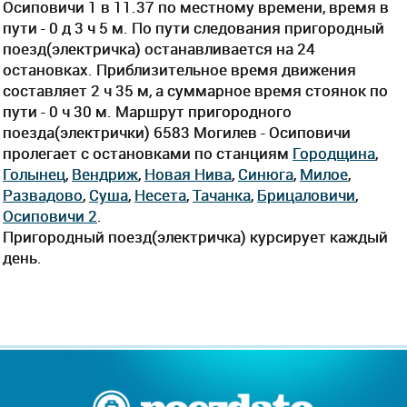
Осиповичи 1 в 11.37 по местному времени, время в
пути - 0 д 3 ч 5 м. По пути следования пригородный
поезд(электричка) останавливается на 24
остановках. Приблизительное время движения
составляет 2 ч 35 м, а суммарное время стоянок по
пути - 0 ч 30 м. Маршрут пригородного
поезда(электрички) 6583 Могилев - Осиповичи
пролегает c остановками по станциям
Городщина
,
Голынец
,
Вендриж
,
Новая Нива
,
Синюга
,
Милое
,
Развадово
,
Суша
,
Несета
,
Тачанка
,
Брицаловичи
,
Осиповичи 2
.
Пригородный поезд(электричка) курсирует каждый
день.