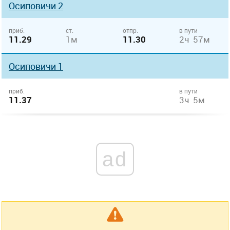
Осиповичи 2
приб.
ст.
отпр.
в пути
11.29
1м
11.30
2ч 57м
Осиповичи 1
приб.
в пути
11.37
3ч 5м
ad