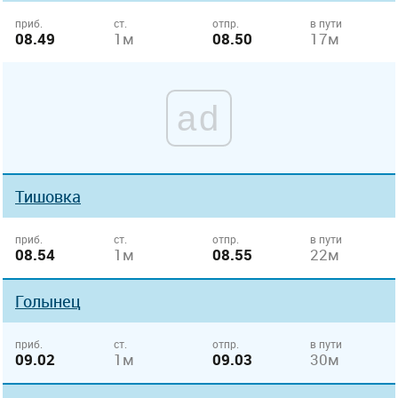
приб.
ст.
отпр.
в пути
08.49
1м
08.50
17м
ad
Тишовка
приб.
ст.
отпр.
в пути
08.54
1м
08.55
22м
Голынец
приб.
ст.
отпр.
в пути
09.02
1м
09.03
30м