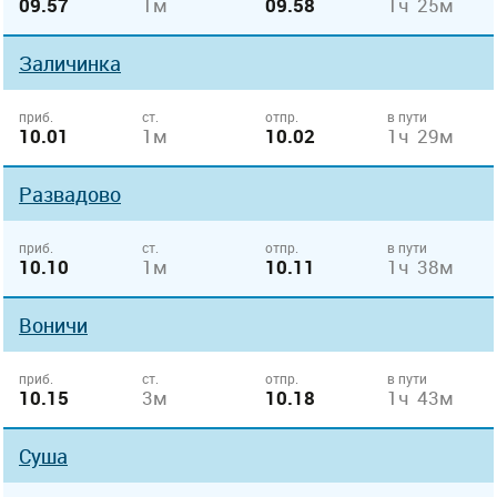
09.57
1м
09.58
1ч 25м
Заличинка
приб.
ст.
отпр.
в пути
10.01
1м
10.02
1ч 29м
Развадово
приб.
ст.
отпр.
в пути
10.10
1м
10.11
1ч 38м
Воничи
приб.
ст.
отпр.
в пути
10.15
3м
10.18
1ч 43м
Суша