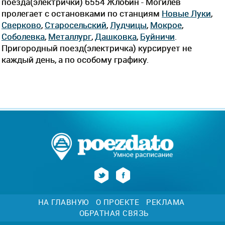
поезда(электрички) 6554 Жлобин - Могилев
пролегает c остановками по станциям
Новые Луки
,
Сверково
,
Старосельский
,
Лудчицы
,
Мокрое
,
Соболевка
,
Металлург
,
Дашковка
,
Буйничи
.
Пригородный поезд(электричка) курсирует не
каждый день, а по особому графику.
НА ГЛАВНУЮ
О ПРОЕКТЕ
РЕКЛАМА
ОБРАТНАЯ СВЯЗЬ