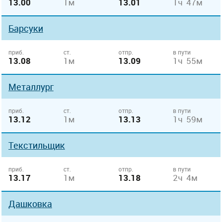
13.00
1м
13.01
1ч 47м
Барсуки
приб.
ст.
отпр.
в пути
13.08
1м
13.09
1ч 55м
Металлург
приб.
ст.
отпр.
в пути
13.12
1м
13.13
1ч 59м
Текстильщик
приб.
ст.
отпр.
в пути
13.17
1м
13.18
2ч 4м
Дашковка