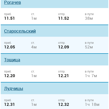
Рогачев
приб.
ст.
отпр.
в пути
11.51
1м
11.52
38м
Старосельский
приб.
ст.
отпр.
в пути
12.05
4м
12.09
52м
Тощица
приб.
ст.
отпр.
в пути
12.20
1м
12.21
1ч 7м
Лудчицы
приб.
ст.
отпр.
в пути
12.31
1м
12.32
1ч 18м