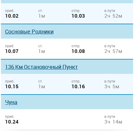
приб.
ст.
отпр.
в пути
10.02
1м
10.03
2ч 52м
Сосновые Родники
приб.
ст.
отпр.
в пути
10.07
1м
10.08
2ч 57м
136 Км Остановочный Пункт
приб.
ст.
отпр.
в пути
10.15
1м
10.16
3ч 5м
Чуна
приб.
в пути
10.24
3ч 14м