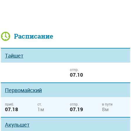
Расписание
Тайшет
отпр.
07.10
Первомайский
приб.
ст.
отпр.
в пути
07.18
1м
07.19
8м
Акульшет