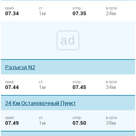
приб.
ст.
отпр.
в пути
07.34
1м
07.35
24м
ad
Разъезд N2
приб.
ст.
отпр.
в пути
07.44
1м
07.45
34м
24 Км Остановочный Пункт
приб.
ст.
отпр.
в пути
07.49
1м
07.50
39м