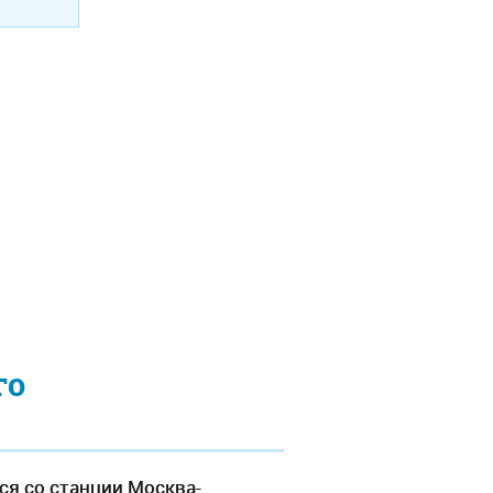
го
ся со станции Москва-