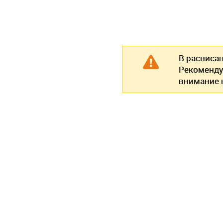
В расписа
Рекоменду
внимание н