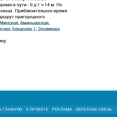
емя в пути - 0 д 1 ч 14 м. По
новках. Приблизительное время
Маршрут пригородного
Минская
,
Аминьевская
,
гово
,
Бекасово 1
,
Зосимова
ику.
А ГЛАВНУЮ
О ПРОЕКТЕ
РЕКЛАМА
ОБРАТНАЯ СВЯЗЬ