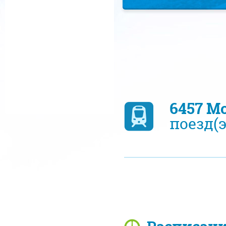
6457 М
поезд(