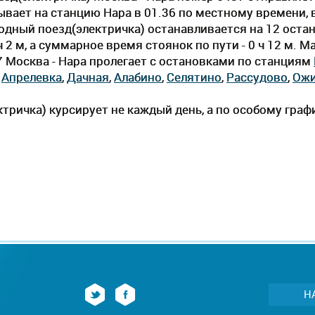
ывает на станцию Нара в 01.36 по местному времени, вр
одный поезд(электричка) останавливается на 12 оста
 2 м, а суммарное время стоянок по пути - 0 ч 12 м. 
7 Москва - Нара пролегает c остановками по станциям
,
Апрелевка
,
Дачная
,
Алабино
,
Селятино
,
Рассудово
,
Ожи
тричка) курсирует не каждый день, а по особому граф
Н