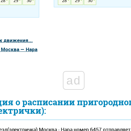
28
29
30
28
29
30
к движения...
а Москва — Нара
ad
ия о расписании пригородно
ектрички):
зд(электричка) Москва - Нара номер 6457 отправляет