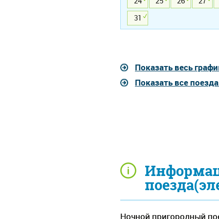
24
25
26
27
31
Показать весь графи
Показать все поезд
Информац
поезда(эл
Ночной пригородный пое