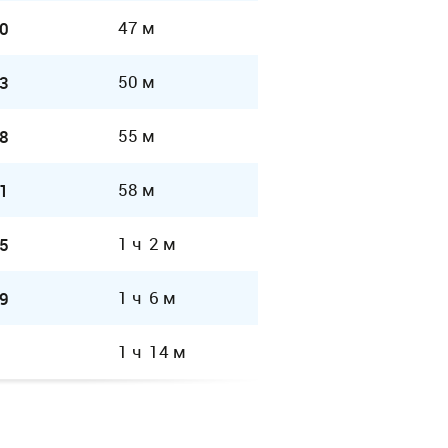
47 м
0
50 м
3
55 м
8
58 м
1
1 ч 2 м
5
1 ч 6 м
9
1 ч 14 м