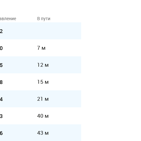
авление
В пути
2
7 м
0
12 м
5
15 м
8
21 м
4
40 м
3
43 м
6