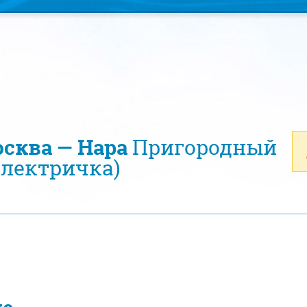
осква — Нара
Пригородный
электричка)