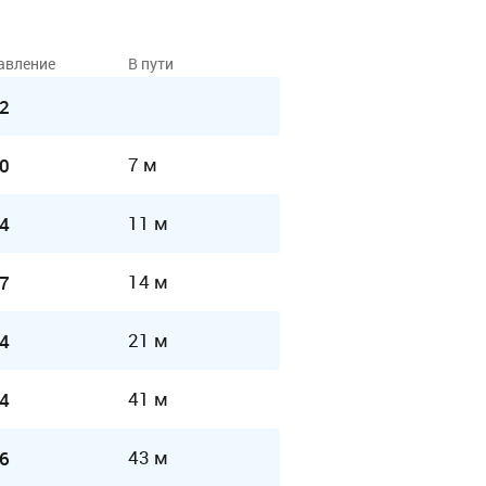
авление
В пути
2
7 м
0
11 м
4
14 м
7
21 м
4
41 м
4
43 м
6