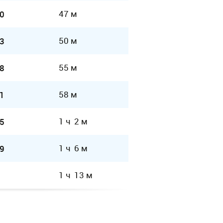
47 м
0
50 м
3
55 м
8
58 м
1
1 ч 2 м
5
1 ч 6 м
9
1 ч 13 м