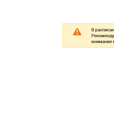
В расписа
Рекоменду
внимание н