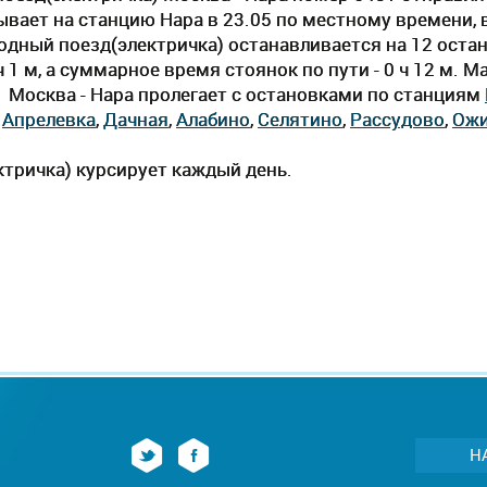
ывает на станцию Нара в 23.05 по местному времени, вр
одный поезд(электричка) останавливается на 12 оста
 1 м, а суммарное время стоянок по пути - 0 ч 12 м. 
1 Москва - Нара пролегает c остановками по станциям
,
Апрелевка
,
Дачная
,
Алабино
,
Селятино
,
Рассудово
,
Ожи
тричка) курсирует каждый день.
Н