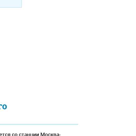
го
ется со станции Москва-