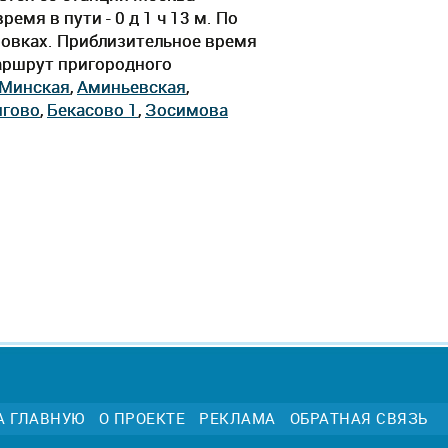
емя в пути - 0 д 1 ч 13 м. По
новках. Приблизительное время
Маршрут пригородного
Минская
,
Аминьевская
,
гово
,
Бекасово 1
,
Зосимова
А ГЛАВНУЮ
О ПРОЕКТЕ
РЕКЛАМА
ОБРАТНАЯ СВЯЗЬ