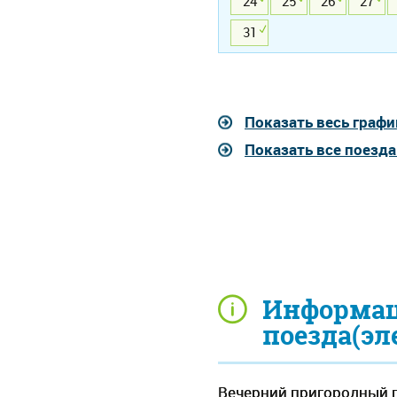
24
25
26
27
31
Показать весь графи
Показать все поезд
Информац
поезда(эл
Вечерний пригородный п