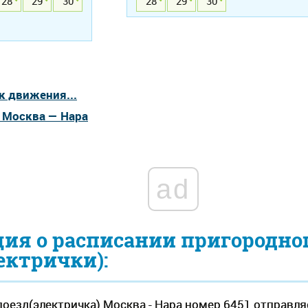
28
29
30
28
29
30
к движения...
а Москва — Нара
ad
ия о расписании пригородно
ектрички):
оезд(электричка) Москва - Нара номер 6451 отправля