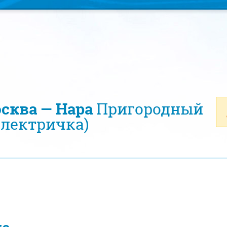
осква — Нара
Пригородный
электричка)