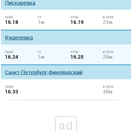
Пискаревка
приб.
ст.
отпр.
в пути
16.18
1м
16.19
23м
Кушелевка
приб.
ст.
отпр.
в пути
16.24
1м
16.25
29м
Санкт-Петербург-Финляндский
приб.
в пути
16.33
38м
ad