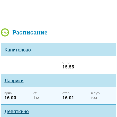
Расписание
Капитолово
отпр.
15.55
Лаврики
приб.
ст.
отпр.
в пути
16.00
1м
16.01
5м
Девяткино