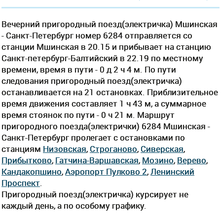
Вечерний пригородный поезд(электричка) Мшинская
- Санкт-Петербург номер 6284 отправляется со
станции Мшинская в 20.15 и прибывает на станцию
Санкт-петербург-Балтийский в 22.19 по местному
времени, время в пути - 0 д 2 ч 4 м. По пути
следования пригородный поезд(электричка)
останавливается на 21 остановках. Приблизительное
время движения составляет 1 ч 43 м, а суммарное
время стоянок по пути - 0 ч 21 м. Маршрут
пригородного поезда(электрички) 6284 Мшинская -
Санкт-Петербург пролегает c остановками по
станциям
Низовская
,
Строганово
,
Сиверская
,
Прибытково
,
Гатчина-Варшавская
,
Мозино
,
Верево
,
Кандакопшино
,
Аэропорт Пулково 2
,
Ленинский
Проспект
.
Пригородный поезд(электричка) курсирует не
каждый день, а по особому графику.