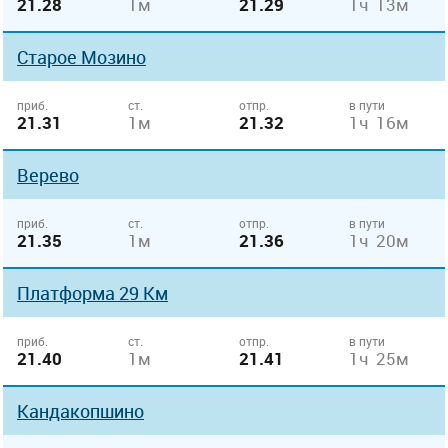
21.28
1м
21.29
1ч 13м
Старое Мозино
приб.
ст.
отпр.
в пути
21.31
1м
21.32
1ч 16м
Верево
приб.
ст.
отпр.
в пути
21.35
1м
21.36
1ч 20м
Платформа 29 Км
приб.
ст.
отпр.
в пути
21.40
1м
21.41
1ч 25м
Кандакопшино