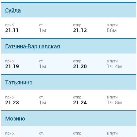
Суйда
приб.
ст.
отпр.
в пути
21.11
1м
21.12
56м
Гатчина-Варшавская
приб.
ст.
отпр.
в пути
21.19
1м
21.20
1ч 4м
Татьянино
приб.
ст.
отпр.
в пути
21.23
1м
21.24
1ч 8м
Мозино
приб.
ст.
отпр.
в пути