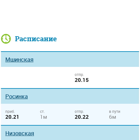
Расписание
Мшинская
отпр.
20.15
Росинка
приб.
ст.
отпр.
в пути
20.21
1м
20.22
6м
Низовская