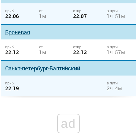
приб.
ст.
отпр.
в пути
22.06
1м
22.07
1ч 51м
Броневая
приб.
ст.
отпр.
в пути
22.12
1м
22.13
1ч 57м
Санкт-петербург-Балтийский
приб.
в пути
22.19
2ч 4м
ad