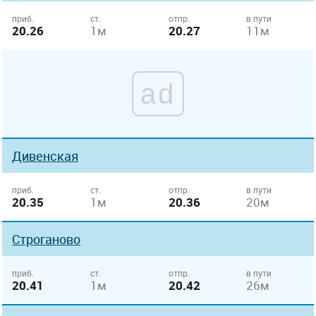
приб.
ст.
отпр.
в пути
20.26
1м
20.27
11м
ad
Дивенская
приб.
ст.
отпр.
в пути
20.35
1м
20.36
20м
Строганово
приб.
ст.
отпр.
в пути
20.41
1м
20.42
26м