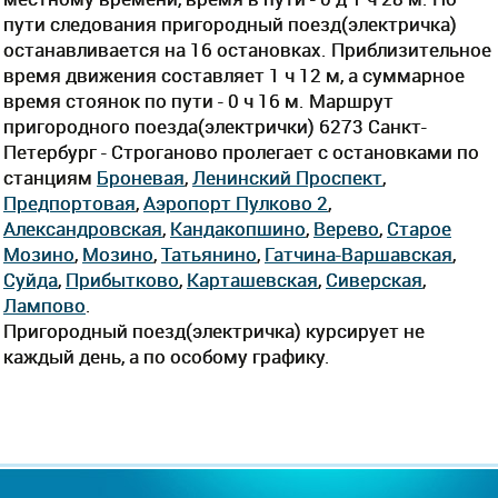
пути следования пригородный поезд(электричка)
останавливается на 16 остановках. Приблизительное
время движения составляет 1 ч 12 м, а суммарное
время стоянок по пути - 0 ч 16 м. Маршрут
пригородного поезда(электрички) 6273 Санкт-
Петербург - Строганово пролегает c остановками по
станциям
Броневая
,
Ленинский Проспект
,
Предпортовая
,
Аэропорт Пулково 2
,
Александровская
,
Кандакопшино
,
Верево
,
Старое
Мозино
,
Мозино
,
Татьянино
,
Гатчина-Варшавская
,
Суйда
,
Прибытково
,
Карташевская
,
Сиверская
,
Лампово
.
Пригородный поезд(электричка) курсирует не
каждый день, а по особому графику.