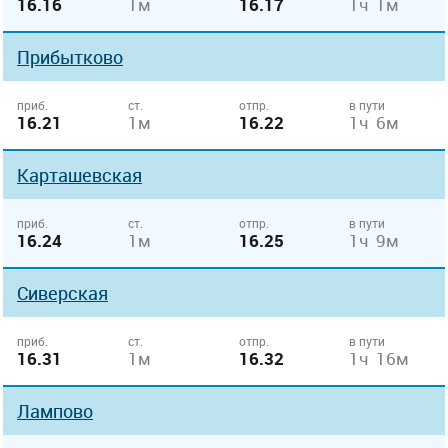
16.16
1м
16.17
1ч 1м
Прибытково
приб.
ст.
отпр.
в пути
16.21
1м
16.22
1ч 6м
Карташевская
приб.
ст.
отпр.
в пути
16.24
1м
16.25
1ч 9м
Сиверская
приб.
ст.
отпр.
в пути
16.31
1м
16.32
1ч 16м
Лампово