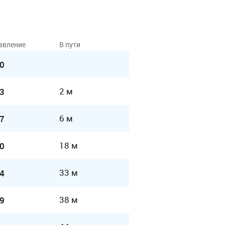
авление
В пути
0
2 м
3
6 м
7
18 м
0
33 м
4
38 м
9