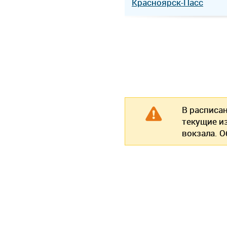
Красноярск-Пасс
В расписа
текущие и
вокзала. 