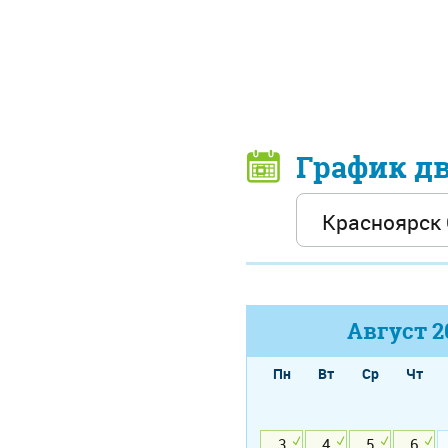
График д
Август
2
Пн
Вт
Ср
Чт
3
4
5
6