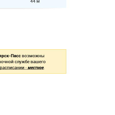
44 м
ярск-Пасс
возможны
вочной службе вашего
 расписании -
местное
.