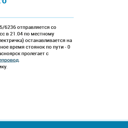
го
5/6236 отправляется со
сс в 21.04 по местному
электричка) останавливается на
ное время стоянок по пути - 0
асноярск пролегает c
епровод
.
ику.