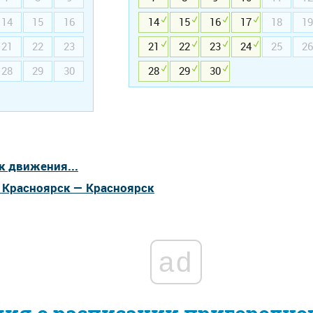
14
15
16
14
15
16
17
18
19
21
22
23
21
22
23
24
25
26
28
29
30
28
29
30
к движения...
а Красноярск — Красноярск
ad