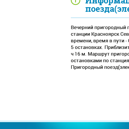
Информац
поезда(эл
Вечерний пригородный п
станции Красноярск Сев
времени, время в пути -
5 остановках. Приблизит
ч 16 м. Маршрут пригор
остановками по станци
Пригородный поезд(элек