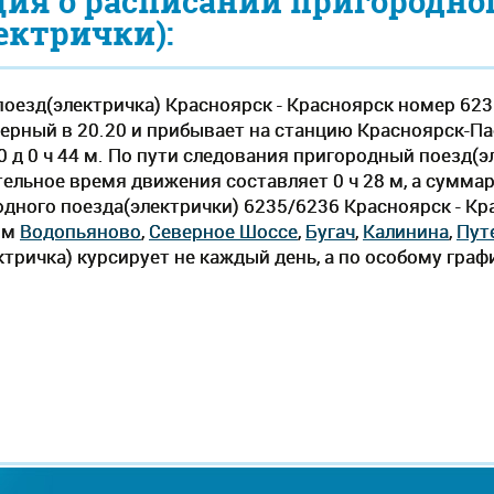
ия о расписании пригородно
ектрички):
оезд(электричка) Красноярск - Красноярск номер 623
ерный в 20.20 и прибывает на станцию Красноярск-Па
 0 д 0 ч 44 м. По пути следования пригородный поезд(
ельное время движения составляет 0 ч 28 м, а суммар
одного поезда(электрички) 6235/6236 Красноярск - Кр
ям
Водопьяново
,
Северное Шоссе
,
Бугач
,
Калинина
,
Пут
тричка) курсирует не каждый день, а по особому граф