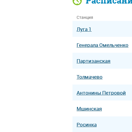
Расписан
Станция
Луга 1
Генерала Омельченко
Партизанская
Толмачево
Антонины Петровой
Мшинская
Росинка