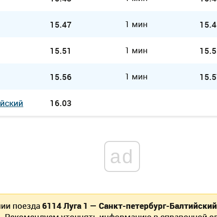
1 мин
15.47
15.4
1 мин
15.51
15.5
1 мин
15.56
15.5
ийский
16.03
ad
нии поезда
6114 Луга 1 — Санкт-петербург-Балтийский
. Рекомендуем уточнять информацию в справочной сл