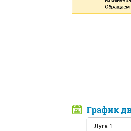
Обращаем 
График д