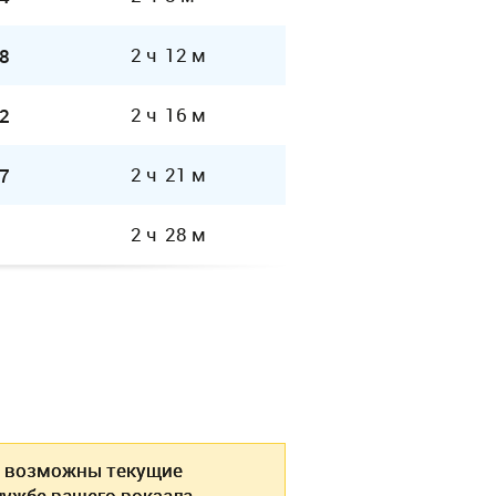
2 ч 12 м
8
2 ч 16 м
2
2 ч 21 м
7
2 ч 28 м
возможны текущие
ужбе вашего вокзала.