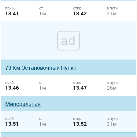
приб.
ст.
отпр.
в пути
13.41
1м
13.42
21м
ad
73 Км Остановочный Пункт
приб.
ст.
отпр.
в пути
13.46
1м
13.47
26м
Минеральная
приб.
ст.
отпр.
в пути
13.51
1м
13.52
31м