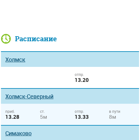
Расписание
Холмск
отпр.
13.20
Холмск-Северный
приб.
ст.
отпр.
в пути
13.28
5м
13.33
8м
Симаково