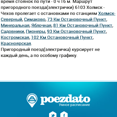
время стоянок по пути - 0 ч 16 м. Маршрут
пригородного поезда(электрички) 6103 Холмск -
Чехов пролегает c остановками по станциям
Холмск-
Северный
,
Симаково
,
73 Км Остановочный Пункт
,
Минеральная
,
Яблочная
,
81 Км Остановочный Пункт
,
Садовники
,
Пионеры
,
93 Км Остановочный Пункт
,
Костромская
,
102 Км Остановочный Пункт
,
Красноярская
.
Пригородный поезд(электричка) курсирует не
каждый день, а по особому графику.