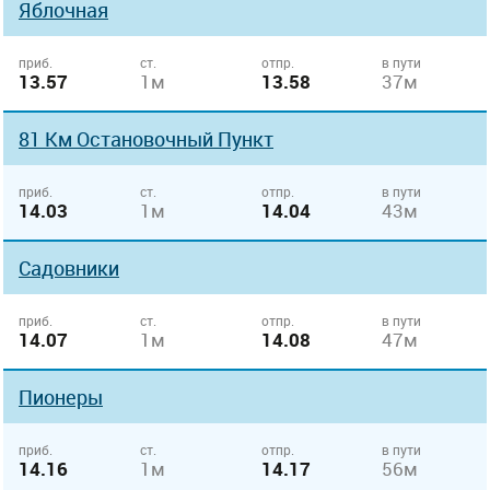
Яблочная
приб.
ст.
отпр.
в пути
13.57
1м
13.58
37м
81 Км Остановочный Пункт
приб.
ст.
отпр.
в пути
14.03
1м
14.04
43м
Садовники
приб.
ст.
отпр.
в пути
14.07
1м
14.08
47м
Пионеры
приб.
ст.
отпр.
в пути
14.16
1м
14.17
56м