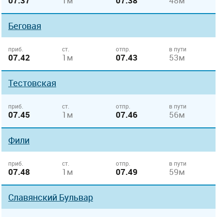
07.37
1м
07.38
48м
Беговая
приб.
ст.
отпр.
в пути
07.42
1м
07.43
53м
Тестовская
приб.
ст.
отпр.
в пути
07.45
1м
07.46
56м
Фили
приб.
ст.
отпр.
в пути
07.48
1м
07.49
59м
Славянский Бульвар