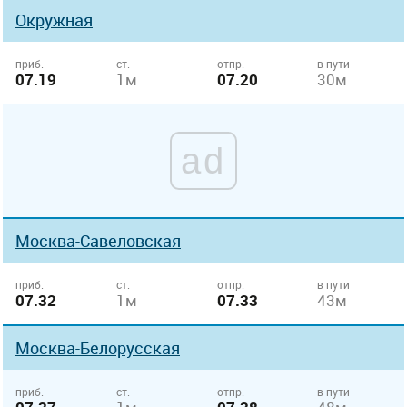
Окружная
приб.
ст.
отпр.
в пути
07.19
1м
07.20
30м
ad
Москва-Савеловская
приб.
ст.
отпр.
в пути
07.32
1м
07.33
43м
Москва-Белорусская
приб.
ст.
отпр.
в пути