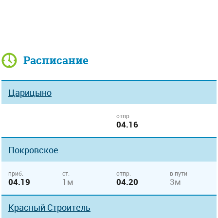
Расписание
Царицыно
отпр.
04.16
Покровское
приб.
ст.
отпр.
в пути
04.19
1м
04.20
3м
Красный Строитель