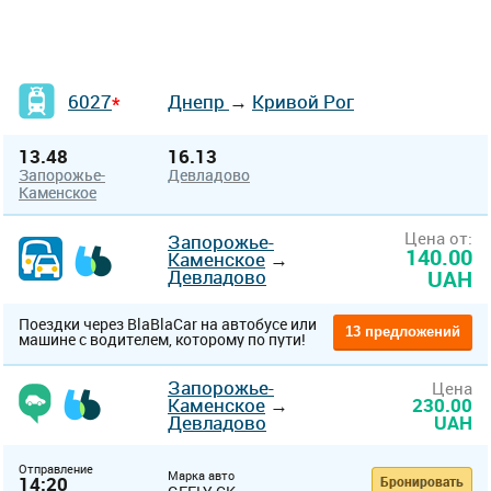
6027
Днепр
→
Кривой Рог
*
13.48
16.13
Запорожье-
Девладово
Каменское
Цена от:
Запорожье-
140.00
Каменское
→
Девладово
UAH
Поездки через BlaBlaCar на автобусе или
13 предложений
машине с водителем, которому по пути!
Запорожье-
Цена
Каменское
→
230.00
Девладово
UAH
Отправление
Марка авто
14:20
Бронировать