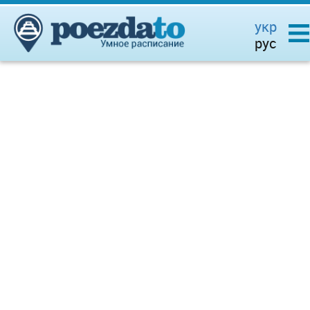
укр
рус