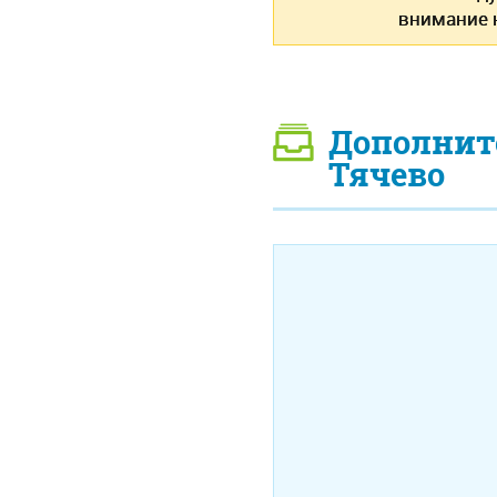
внимание н
Дополнит
Тячево