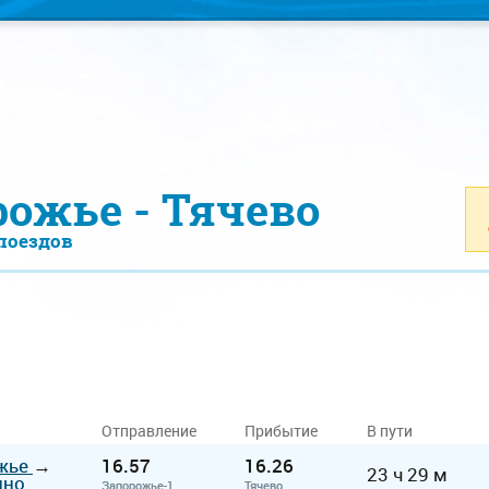
рожье - Тячево
поездов
Отправление
Прибытие
В пути
жье
→
16.57
16.26
23 ч 29 м
ино
Запорожье-1
Тячево