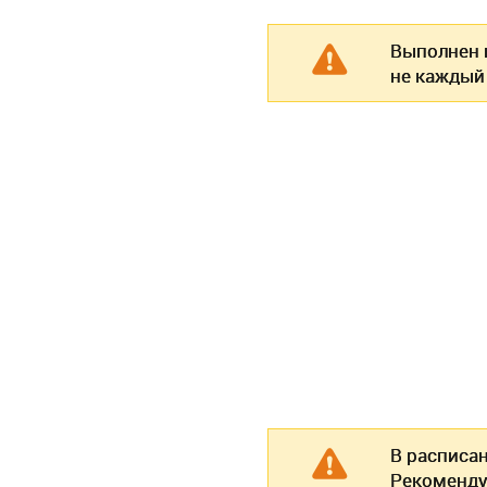
Выполнен п
не каждый
В расписа
Рекоменду