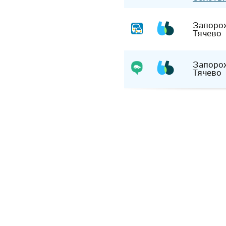
Запоро
Тячево
Запоро
Тячево