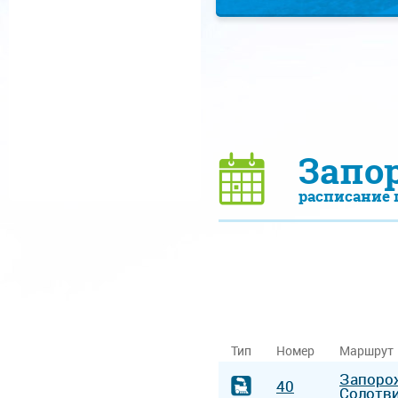
Запо
расписание 
Тип
Номер
Маршрут
Запоро
40
Солотв