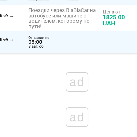
Поездки через BlaBlaCar на
Цена от:
жье
→
автобусе или машине с
1825.00
водителем, которому по
UAH
пути!
Отправление
жье
→
05:00
8 авг, сб
ad
ad