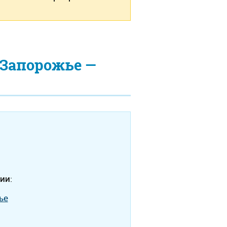
Запорожье —
ии:
ье