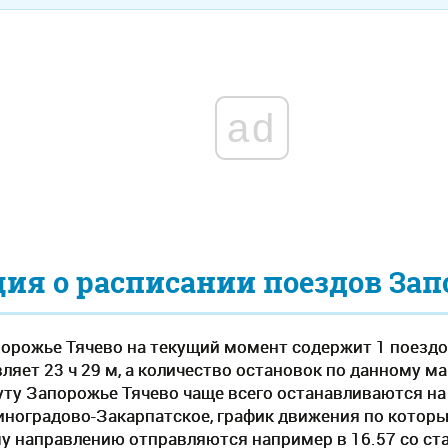
ad
я о расписании поездов Запо
орожье Тячево на текущий момент содержит 1 поездо
яет 23 ч 29 м, а количество остановок по данному мар
у Запорожье Тячево чаще всего останавливаются на 
 Виноградово-Закарпатское, график движения по котор
му направлению отправляются например в 16.57 со ст