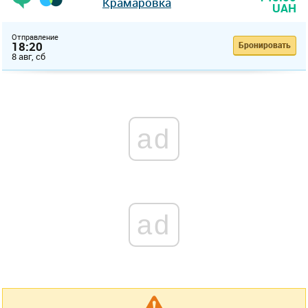
Крамаровка
UAH
Отправление
18:20
Бронировать
8 авг, сб
ad
ad