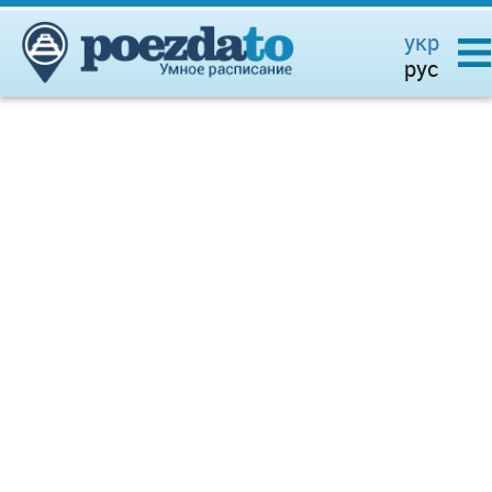
укр
рус