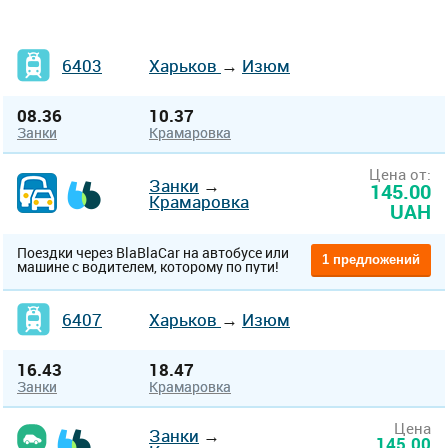
6403
Харьков
→
Изюм
08.36
10.37
Занки
Крамаровка
Цена от:
Занки
→
145.00
Крамаровка
UAH
Поездки через BlaBlaCar на автобусе или
1 предложений
машине с водителем, которому по пути!
6407
Харьков
→
Изюм
16.43
18.47
Занки
Крамаровка
Цена
Занки
→
145.00