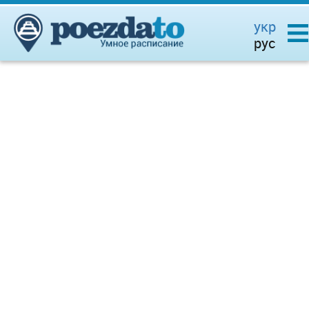
укр
рус