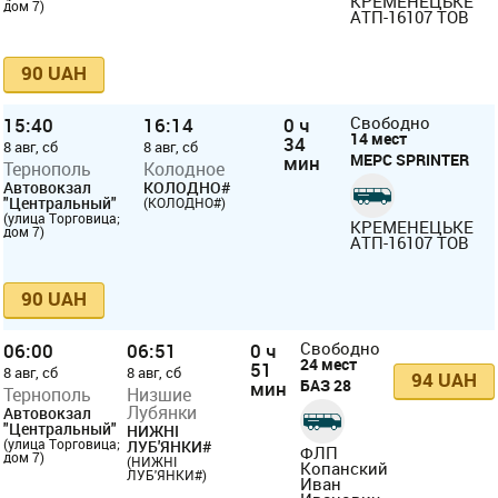
КРЕМЕНЕЦЬКЕ
дом 7)
АТП-16107 ТОВ
90 UAH
15:40
16:14
0 ч
Свободно
14 мест
34
8 авг, сб
8 авг, сб
МЕРС SPRINTER
мин
Тернополь
Колодное
Автовокзал
КОЛОДНО#
"Центральный"
(КОЛОДНО#)
(улица Торговица;
КРЕМЕНЕЦЬКЕ
дом 7)
АТП-16107 ТОВ
90 UAH
06:00
06:51
0 ч
Свободно
24 мест
51
8 авг, сб
8 авг, сб
94 UAH
БАЗ 28
мин
Тернополь
Низшие
Лубянки
Автовокзал
"Центральный"
НИЖНІ
(улица Торговица;
ЛУБ'ЯНКИ#
ФЛП
дом 7)
(НИЖНІ
Копанский
ЛУБ'ЯНКИ#)
Иван