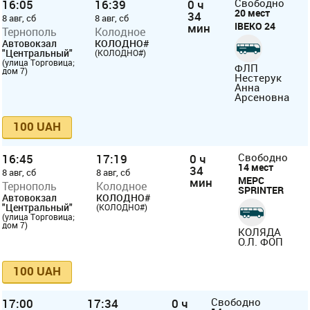
16:05
16:39
0 ч
Свободно
20 мест
34
8 авг, сб
8 авг, сб
ІВЕКО 24
мин
Тернополь
Колодное
Автовокзал
КОЛОДНО#
"Центральный"
(КОЛОДНО#)
(улица Торговица;
ФЛП
дом 7)
Нестерук
Анна
Арсеновна
100 UAH
16:45
17:19
0 ч
Свободно
14 мест
34
8 авг, сб
8 авг, сб
МЕРС
мин
Тернополь
Колодное
SPRINTER
Автовокзал
КОЛОДНО#
"Центральный"
(КОЛОДНО#)
(улица Торговица;
дом 7)
КОЛЯДА
О.Л. ФОП
100 UAH
17:00
17:34
0 ч
Свободно