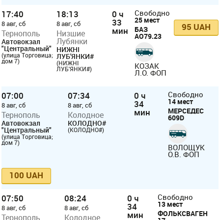
17:40
18:13
0 ч
Свободно
25 мест
33
8 авг, сб
8 авг, сб
95 UAH
БАЗ
мин
Тернополь
Низшие
АО79.23
Лубянки
Автовокзал
"Центральный"
НИЖНІ
(улица Торговица;
ЛУБ'ЯНКИ#
дом 7)
(НИЖНІ
КОЗАК
ЛУБ'ЯНКИ#)
Л.О. ФОП
07:00
07:34
0 ч
Свободно
14 мест
34
8 авг, сб
8 авг, сб
МЕРСЕДЕС
мин
Тернополь
Колодное
609D
Автовокзал
КОЛОДНО#
"Центральный"
(КОЛОДНО#)
(улица Торговица;
дом 7)
ВОЛОЩУК
О.В. ФОП
100 UAH
07:50
08:24
0 ч
Свободно
13 мест
34
8 авг, сб
8 авг, сб
ФОЛЬКСВАГЕН
мин
Тернополь
Колодное