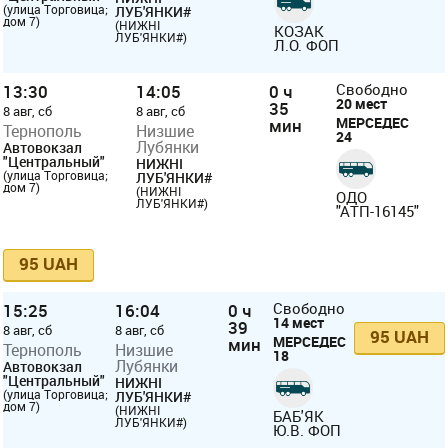
(улица Торговица;
ЛУБ'ЯНКИ#
дом 7)
(НИЖНІ
КОЗАК
ЛУБ'ЯНКИ#)
Л.О. ФОП
13:30
14:05
0 ч
Свободно
20 мест
35
8 авг, сб
8 авг, сб
МЕРСЕДЕС
мин
Тернополь
Низшие
24
Лубянки
Автовокзал
"Центральный"
НИЖНІ
(улица Торговица;
ЛУБ'ЯНКИ#
дом 7)
(НИЖНІ
ОДО
ЛУБ'ЯНКИ#)
"АТП-16145"
95 UAH
15:25
16:04
0 ч
Свободно
14 мест
39
8 авг, сб
8 авг, сб
95 UAH
МЕРСЕДЕС
мин
Тернополь
Низшие
18
Лубянки
Автовокзал
"Центральный"
НИЖНІ
(улица Торговица;
ЛУБ'ЯНКИ#
дом 7)
(НИЖНІ
БАБ'ЯК
ЛУБ'ЯНКИ#)
Ю.В. ФОП