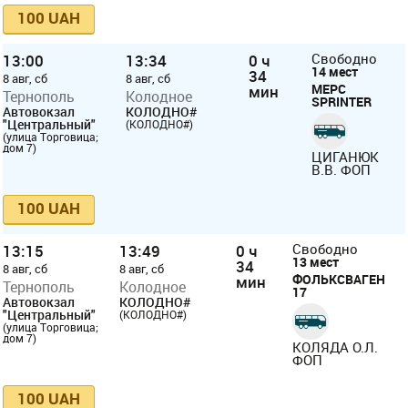
100 UAH
13:00
13:34
0 ч
Свободно
14 мест
34
8 авг, сб
8 авг, сб
МЕРС
мин
Тернополь
Колодное
SPRINTER
Автовокзал
КОЛОДНО#
"Центральный"
(КОЛОДНО#)
(улица Торговица;
дом 7)
ЦИГАНЮК
В.В. ФОП
100 UAH
13:15
13:49
0 ч
Свободно
13 мест
34
8 авг, сб
8 авг, сб
ФОЛЬКСВАГЕН
мин
Тернополь
Колодное
17
Автовокзал
КОЛОДНО#
"Центральный"
(КОЛОДНО#)
(улица Торговица;
дом 7)
КОЛЯДА О.Л.
ФОП
100 UAH