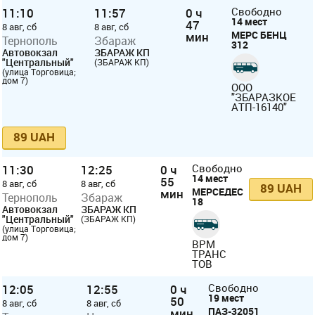
11:10
11:57
0 ч
Свободно
14 мест
47
8 авг, сб
8 авг, сб
МЕРС БЕНЦ
мин
Тернополь
Збараж
312
Автовокзал
ЗБАРАЖ КП
"Центральный"
(ЗБАРАЖ КП)
(улица Торговица;
дом 7)
ООО
"ЗБАРАЗКОЕ
АТП-16140"
89 UAH
11:30
12:25
0 ч
Свободно
14 мест
55
8 авг, сб
8 авг, сб
89 UAH
МЕРСЕДЕС
мин
Тернополь
Збараж
18
Автовокзал
ЗБАРАЖ КП
"Центральный"
(ЗБАРАЖ КП)
(улица Торговица;
дом 7)
ВРМ
ТРАНС
ТОВ
12:05
12:55
0 ч
Свободно
19 мест
50
8 авг, сб
8 авг, сб
ПАЗ-32051
мин