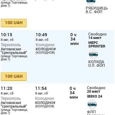
(улица Торговица;
дом 7)
РЯБУЩИЦЬ
В.С. ФОП
100 UAH
10:15
10:49
0 ч
Свободно
14 мест
34
8 авг, сб
8 авг, сб
МЕРС
мин
Тернополь
Колодное
SPRINTER
Автовокзал
КОЛОДНО#
"Центральный"
(КОЛОДНО#)
(улица Торговица;
дом 7)
КОЛЯДА
О.Л. ФОП
100 UAH
11:20
11:54
0 ч
Свободно
20 мест
34
8 авг, сб
8 авг, сб
ІВЕКО 24
мин
Тернополь
Колодное
Автовокзал
КОЛОДНО#
"Центральный"
(КОЛОДНО#)
(улица Торговица;
ФЛП
дом 7)