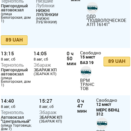
Тернополь
Низшие
Лубянки
Пригородный
автовокзал
НИЖНІ
(улица
ЛУБ'ЯНКИ#
ОДО
Белогорская; дом
(НИЖНІ
"ПОДВОЛОЧЕСКОЕ
1)
ЛУБ'ЯНКИ#)
АТП 16141"
89 UAH
13:15
14:05
0 ч
Свободно
15 мест
50
8 авг, сб
8 авг, сб
89 UAH
БАЗ 19
мин
Тернополь
Збараж
Пригородный
ЗБАРАЖ КП
автовокзал
(ЗБАРАЖ КП)
(улица
ВРМ
Белогорская; дом
ТРАНС
1)
ТОВ
14:40
15:27
0 ч
Свободно
12 мест
47
8 авг, сб
8 авг, сб
МЕРС БЕНЦ
мин
Тернополь
Збараж
312
Автовокзал
ЗБАРАЖ КП
"Центральный"
(ЗБАРАЖ КП)
(улица Торговица;
дом 7)