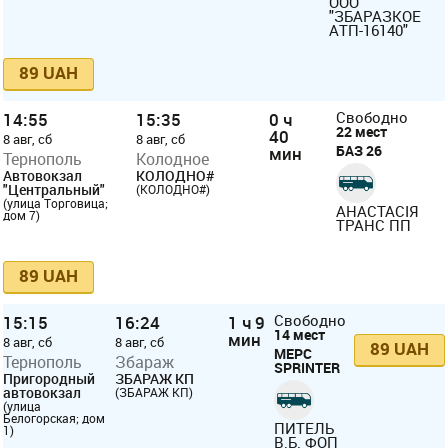
ООО
"ЗБАРАЗКОЕ
АТП-16140"
89 UAH
14:55
15:35
0 ч
Свободно
22 мест
40
8 авг, сб
8 авг, сб
БАЗ 26
мин
Тернополь
Колодное
Автовокзал
КОЛОДНО#
"Центральный"
(КОЛОДНО#)
(улица Торговица;
АНАСТАСІЯ
дом 7)
ТРАНС ПП
89 UAH
15:15
16:24
1 ч 9
Свободно
14 мест
мин
8 авг, сб
8 авг, сб
89 UAH
МЕРС
Тернополь
Збараж
SPRINTER
Пригородный
ЗБАРАЖ КП
автовокзал
(ЗБАРАЖ КП)
(улица
Белогорская; дом
ПИТЕЛЬ
1)
В.Б. ФОП