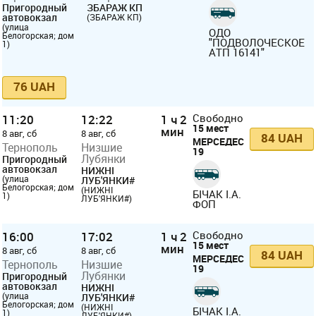
Пригородный
ЗБАРАЖ КП
автовокзал
(ЗБАРАЖ КП)
(улица
ОДО
Белогорская; дом
"ПОДВОЛОЧЕСКОЕ
1)
АТП 16141"
76 UAH
11:20
12:22
1 ч 2
Свободно
15 мест
мин
8 авг, сб
8 авг, сб
84 UAH
МЕРСЕДЕС
Тернополь
Низшие
19
Лубянки
Пригородный
автовокзал
НИЖНІ
(улица
ЛУБ'ЯНКИ#
Белогорская; дом
(НИЖНІ
БІЧАК І.А.
1)
ЛУБ'ЯНКИ#)
ФОП
16:00
17:02
1 ч 2
Свободно
15 мест
мин
8 авг, сб
8 авг, сб
84 UAH
МЕРСЕДЕС
Тернополь
Низшие
19
Лубянки
Пригородный
автовокзал
НИЖНІ
(улица
ЛУБ'ЯНКИ#
Белогорская; дом
(НИЖНІ
БІЧАК І.А.
1)
ЛУБ'ЯНКИ#)