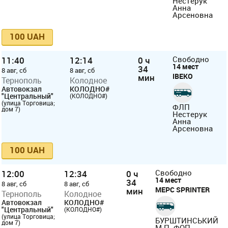
Нестерук
Анна
Арсеновна
100 UAH
11:40
12:14
0 ч
Свободно
14 мест
34
8 авг, сб
8 авг, сб
ІВЕКО
мин
Тернополь
Колодное
Автовокзал
КОЛОДНО#
"Центральный"
(КОЛОДНО#)
(улица Торговица;
ФЛП
дом 7)
Нестерук
Анна
Арсеновна
100 UAH
12:00
12:34
0 ч
Свободно
14 мест
34
8 авг, сб
8 авг, сб
МЕРС SPRINTER
мин
Тернополь
Колодное
Автовокзал
КОЛОДНО#
"Центральный"
(КОЛОДНО#)
(улица Торговица;
БУРШТИНСЬКИЙ
дом 7)
М.П. ФОП