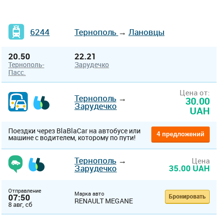
6244
Тернополь
→
Лановцы
20.50
22.21
Тернополь-
Зарудечко
Пасс.
Цена от:
Тернополь
→
30.00
Зарудечко
UAH
Поездки через BlaBlaCar на автобусе или
4 предложений
машине с водителем, которому по пути!
Тернополь
→
Цена
Зарудечко
35.00 UAH
Отправление
Марка авто
07:50
Бронировать
RENAULT MEGANE
8 авг, сб