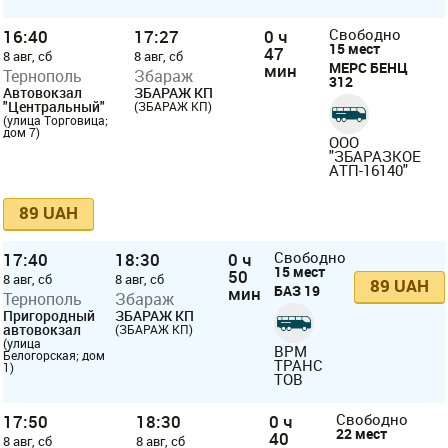
16:40
17:27
0 ч
Свободно
15 мест
47
8 авг, сб
8 авг, сб
МЕРС БЕНЦ
мин
Тернополь
Збараж
312
Автовокзал
ЗБАРАЖ КП
"Центральный"
(ЗБАРАЖ КП)
(улица Торговица;
дом 7)
ООО
"ЗБАРАЗКОЕ
АТП-16140"
89 UAH
17:40
18:30
0 ч
Свободно
15 мест
50
8 авг, сб
8 авг, сб
89 UAH
БАЗ 19
мин
Тернополь
Збараж
Пригородный
ЗБАРАЖ КП
автовокзал
(ЗБАРАЖ КП)
(улица
ВРМ
Белогорская; дом
ТРАНС
1)
ТОВ
17:50
18:30
0 ч
Свободно
22 мест
40
8 авг, сб
8 авг, сб