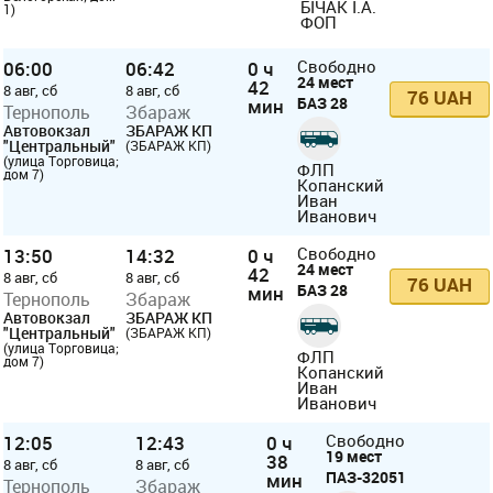
БІЧАК І.А.
1)
ФОП
06:00
06:42
0 ч
Свободно
24 мест
42
8 авг, сб
8 авг, сб
76 UAH
БАЗ 28
мин
Тернополь
Збараж
Автовокзал
ЗБАРАЖ КП
"Центральный"
(ЗБАРАЖ КП)
(улица Торговица;
ФЛП
дом 7)
Копанский
Иван
Иванович
13:50
14:32
0 ч
Свободно
24 мест
42
8 авг, сб
8 авг, сб
76 UAH
БАЗ 28
мин
Тернополь
Збараж
Автовокзал
ЗБАРАЖ КП
"Центральный"
(ЗБАРАЖ КП)
(улица Торговица;
ФЛП
дом 7)
Копанский
Иван
Иванович
12:05
12:43
0 ч
Свободно
19 мест
38
8 авг, сб
8 авг, сб
ПАЗ-32051
мин
Тернополь
Збараж