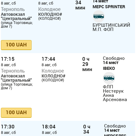
14 мест
34
8 авг, сб
8 авг, сб
МЕРС SPRINTER
мин
Тернополь
Колодное
Автовокзал
КОЛОДНО#
"Центральный"
(КОЛОДНО#)
(улица Торговица;
БУРШТИНСЬКИЙ
дом 7)
М.П. ФОП
100 UAH
17:15
17:44
0 ч
Свободно
14 мест
29
8 авг, сб
8 авг, сб
ІВЕКО
мин
Тернополь
Колодное
Автовокзал
КОЛОДНО#
"Центральный"
(КОЛОДНО#)
(улица Торговица;
ФЛП
дом 7)
Нестерук
Анна
Арсеновна
100 UAH
17:30
18:04
0 ч
Свободно
14 мест
34
8 авг, сб
8 авг, сб
МЕРСЕДЕС