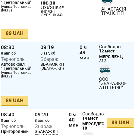
"Центральный"
НИЖНІ
(улица Торговица;
ЛУБ'ЯНКИ#
АНАСТАСІЯ
дом 7)
(НИЖНІ
ТРАНС ПП
ЛУБ'ЯНКИ#)
89 UAH
08:30
09:19
0 ч
Свободно
12 мест
49
8 авг, сб
8 авг, сб
МЕРС БЕНЦ
мин
Тернополь
Збараж
312
Автовокзал
ЗБАРАЖ КП
"Центральный"
(ЗБАРАЖ КП)
(улица Торговица;
дом 7)
ООО
"ЗБАРАЗКОЕ
АТП-16140"
89 UAH
08:40
09:20
0 ч
Свободно
14 мест
40
8 авг, сб
8 авг, сб
89 UAH
МЕРСЕДЕС
мин
Тернополь
Збараж
18
Пригородный
ЗБАРАЖ КП