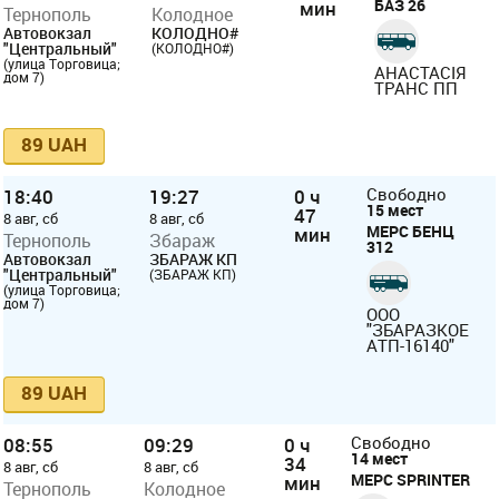
БАЗ 26
мин
Тернополь
Колодное
Автовокзал
КОЛОДНО#
"Центральный"
(КОЛОДНО#)
(улица Торговица;
АНАСТАСІЯ
дом 7)
ТРАНС ПП
89 UAH
18:40
19:27
0 ч
Свободно
15 мест
47
8 авг, сб
8 авг, сб
МЕРС БЕНЦ
мин
Тернополь
Збараж
312
Автовокзал
ЗБАРАЖ КП
"Центральный"
(ЗБАРАЖ КП)
(улица Торговица;
дом 7)
ООО
"ЗБАРАЗКОЕ
АТП-16140"
89 UAH
08:55
09:29
0 ч
Свободно
14 мест
34
8 авг, сб
8 авг, сб
МЕРС SPRINTER
мин
Тернополь
Колодное