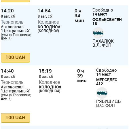
14:20
14:54
0 ч
Свободно
14 мест
34
8 авг, сб
8 авг, сб
ФОЛЬКСВАГЕН
мин
Тернополь
Колодное
18
Автовокзал
КОЛОДНО#
"Центральный"
(КОЛОДНО#)
(улица Торговица;
дом 7)
ПАХАЛЮК
В.Л. ФОП
100 UAH
14:40
15:19
0 ч
Свободно
14 мест
39
8 авг, сб
8 авг, сб
МЕРСЕДЕС
мин
Тернополь
Колодное
412
Автовокзал
КОЛОДНО#
"Центральный"
(КОЛОДНО#)
(улица Торговица;
дом 7)
РЯБУЩИЦЬ
В.С. ФОП
100 UAH