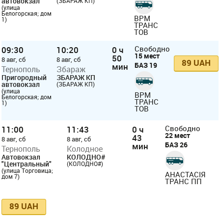
автовокзал
(ЗБАРАЖ КП)
(улица
Белогорская; дом
ВРМ
1)
ТРАНС
ТОВ
09:30
10:20
0 ч
Свободно
15 мест
50
8 авг, сб
8 авг, сб
89 UAH
БАЗ 19
мин
Тернополь
Збараж
Пригородный
ЗБАРАЖ КП
автовокзал
(ЗБАРАЖ КП)
(улица
ВРМ
Белогорская; дом
ТРАНС
1)
ТОВ
11:00
11:43
0 ч
Свободно
22 мест
43
8 авг, сб
8 авг, сб
БАЗ 26
мин
Тернополь
Колодное
Автовокзал
КОЛОДНО#
"Центральный"
(КОЛОДНО#)
(улица Торговица;
АНАСТАСІЯ
дом 7)
ТРАНС ПП
89 UAH