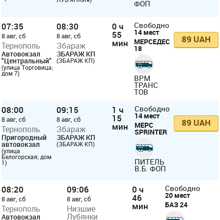
ФОП
07:35
08:30
0 ч
Свободно
14 мест
55
8 авг, сб
8 авг, сб
89 UAH
МЕРСЕДЕС
мин
Тернополь
Збараж
18
Автовокзал
ЗБАРАЖ КП
"Центральный"
(ЗБАРАЖ КП)
(улица Торговица;
дом 7)
ВРМ
ТРАНС
ТОВ
08:00
09:15
1 ч
Свободно
14 мест
15
8 авг, сб
8 авг, сб
89 UAH
МЕРС
мин
Тернополь
Збараж
SPRINTER
Пригородный
ЗБАРАЖ КП
автовокзал
(ЗБАРАЖ КП)
(улица
Белогорская; дом
ПИТЕЛЬ
1)
В.Б. ФОП
08:20
09:06
0 ч
Свободно
20 мест
46
8 авг, сб
8 авг, сб
БАЗ 24
мин
Тернополь
Низшие
Лубянки
Автовокзал