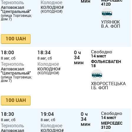
мин
Тернополь
Колодное
412D
Автовокзал
КОЛОДНО#
"Центральный"
(КОЛОДНО#)
(улица Торговица;
дом 7)
УЛЯНЮК
В.А. ФОП
100 UAH
18:00
18:34
0 ч
Свободно
14 мест
34
8 авг, сб
8 авг, сб
ФОЛЬКСВАГЕН
мин
Тернополь
Колодное
18
Автовокзал
КОЛОДНО#
"Центральный"
(КОЛОДНО#)
(улица Торговица;
дом 7)
ХВОРОСТЕЦЬКА
І.Б. ФОП
100 UAH
18:30
19:04
0 ч
Свободно
14 мест
34
8 авг, сб
8 авг, сб
МЕРСЕДЕС
мин
Тернополь
Колодное
312D
Автовокзал
КОЛОДНО#