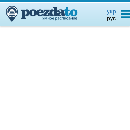
укр
рус