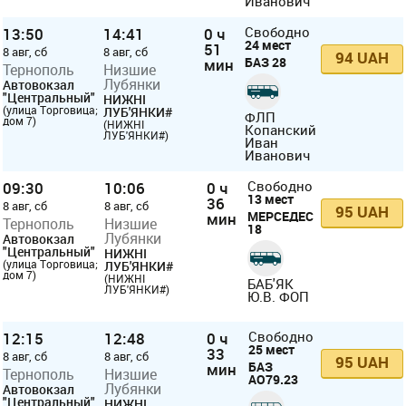
Иванович
13:50
14:41
0 ч
Свободно
24 мест
51
8 авг, сб
8 авг, сб
94 UAH
БАЗ 28
мин
Тернополь
Низшие
Лубянки
Автовокзал
"Центральный"
НИЖНІ
(улица Торговица;
ЛУБ'ЯНКИ#
ФЛП
дом 7)
(НИЖНІ
Копанский
ЛУБ'ЯНКИ#)
Иван
Иванович
09:30
10:06
0 ч
Свободно
13 мест
36
8 авг, сб
8 авг, сб
95 UAH
МЕРСЕДЕС
мин
Тернополь
Низшие
18
Лубянки
Автовокзал
"Центральный"
НИЖНІ
(улица Торговица;
ЛУБ'ЯНКИ#
дом 7)
(НИЖНІ
БАБ'ЯК
ЛУБ'ЯНКИ#)
Ю.В. ФОП
12:15
12:48
0 ч
Свободно
25 мест
33
8 авг, сб
8 авг, сб
95 UAH
БАЗ
мин
Тернополь
Низшие
АО79.23
Лубянки
Автовокзал
"Центральный"
НИЖНІ