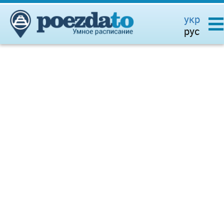
укр
рус