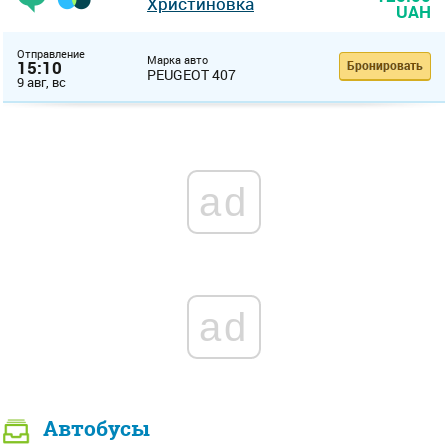
Христиновка
UAH
Отправление
Марка авто
15:10
Бронировать
PEUGEOT 407
9 авг, вс
ad
ad
Автобусы