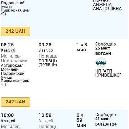
ГОРОВА
Подольский
АНЖЕЛА
(улица
АНАТОЛІЇВНА
Пушкинская; дом
41)
242 UAH
08:25
09:28
1 ч 3
Свободно
25 мест
мин
8 авг, сб
8 авг, сб
БОГДАН
Могилев-
Поповцы
Подольский
ПОПІВЦІ+
(ПОПІВЦІ+)
Автовокзал
Могилёв-
ЧП "АТП
Подольский
КРИВЕШКО"
(улица
Пушкинская; дом
41)
242 UAH
10:00
10:59
0 ч
Свободно
21 мест
59
8 авг, сб
8 авг, сб
БОГДАН 24
мин
Могилев-
Поповцы