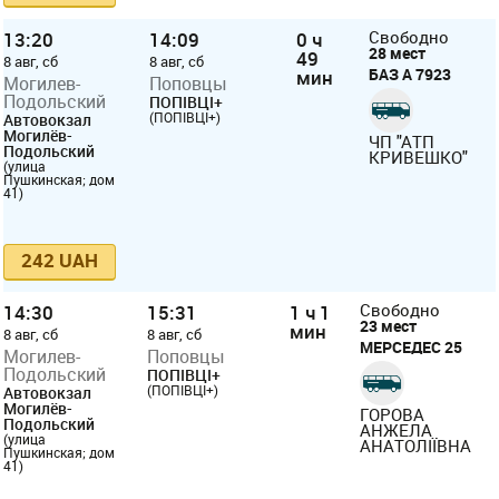
13:20
14:09
0 ч
Свободно
28 мест
49
8 авг, сб
8 авг, сб
БАЗ А 7923
мин
Могилев-
Поповцы
Подольский
ПОПІВЦІ+
(ПОПІВЦІ+)
Автовокзал
Могилёв-
ЧП "АТП
Подольский
КРИВЕШКО"
(улица
Пушкинская; дом
41)
242 UAH
14:30
15:31
1 ч 1
Свободно
23 мест
мин
8 авг, сб
8 авг, сб
МЕРСЕДЕС 25
Могилев-
Поповцы
Подольский
ПОПІВЦІ+
(ПОПІВЦІ+)
Автовокзал
Могилёв-
ГОРОВА
Подольский
АНЖЕЛА
(улица
АНАТОЛІЇВНА
Пушкинская; дом
41)