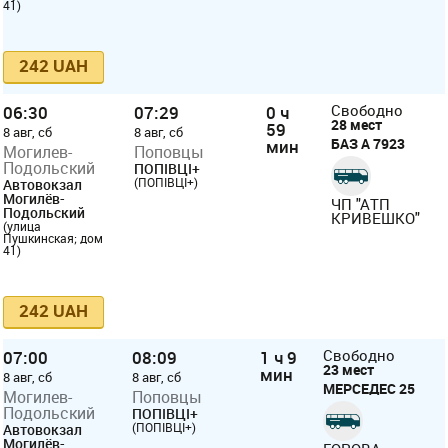
41)
242 UAH
06:30
07:29
0 ч
Свободно
28 мест
59
8 авг, сб
8 авг, сб
БАЗ А 7923
мин
Могилев-
Поповцы
Подольский
ПОПІВЦІ+
(ПОПІВЦІ+)
Автовокзал
Могилёв-
ЧП "АТП
Подольский
КРИВЕШКО"
(улица
Пушкинская; дом
41)
242 UAH
07:00
08:09
1 ч 9
Свободно
23 мест
мин
8 авг, сб
8 авг, сб
МЕРСЕДЕС 25
Могилев-
Поповцы
Подольский
ПОПІВЦІ+
(ПОПІВЦІ+)
Автовокзал
Могилёв-