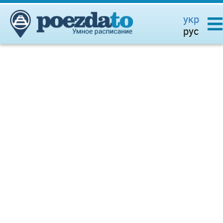
укр
рус