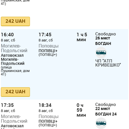
Пушкинская; дом
41)
242 UAH
16:40
17:45
1 ч 5
Свободно
26 мест
мин
8 авг, сб
8 авг, сб
БОГДАН
Могилев-
Поповцы
Подольский
ПОПІВЦІ+
(ПОПІВЦІ+)
Автовокзал
Могилёв-
ЧП "АТП
Подольский
КРИВЕШКО"
(улица
Пушкинская; дом
41)
242 UAH
17:35
18:34
0 ч
Свободно
22 мест
59
8 авг, сб
8 авг, сб
БОГДАН 24
мин
Могилев-
Поповцы
Подольский
ПОПІВЦІ+
(ПОПІВЦІ+)
Автовокзал