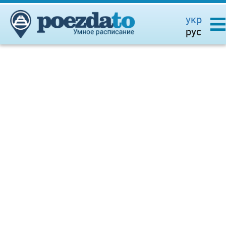
укр
рус