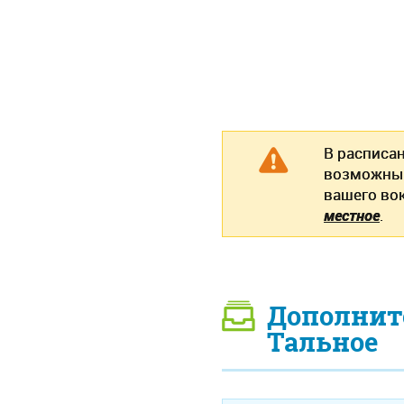
В расписан
возможны 
вашего во
местное
.
Дополнит
Тальное