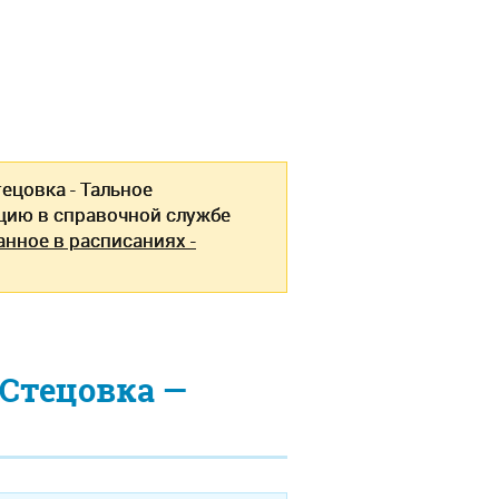
ецовка - Тальное
ию в справочной службе
анное в расписаниях -
Стецовка —