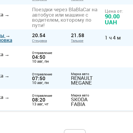
Поездки через BlaBlaCar на
Цена от:
ка
→
автобусе или машине с
90.00
водителем, которому по
UAH
пути!
сы
→
20.54
21.58
1 ч 4 м
новка
Стецовка
Тальное
Отправление
ка
→
04:50
10 авг, пн
Марка авто
Отправление
ка
→
RENAULT
07:50
MEGANE
10 авг, пн
Марка авто
Отправление
ка
→
SKODA
08:20
FABIA
13 авг, чт