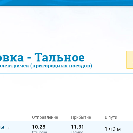
вка - Тальное
электричек (пригородных поездов)
Отправление
Прибытие
В пути
сы
→
10.28
11.31
1 ч 3 м
Стецовка
Тальное