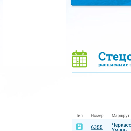
Стецо
расписание 
Тип
Номер
Маршрут
Черкас
6355
Умань