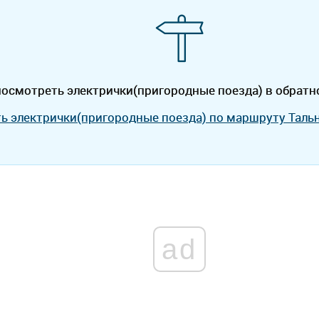
осмотреть электрички(пригородные поезда) в обратн
ь электрички(пригородные поезда) по маршруту Таль
ad