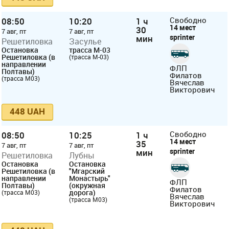
08:50
10:20
1 ч
Свободно
14 мест
30
7 авг, пт
7 авг, пт
sprinter
мин
Решетиловка
Засулье
Остановка
трасса М-03
Решетиловка (в
(трасса М-03)
направлении
ФЛП
Полтавы)
Филатов
(трасса М03)
Вячеслав
Викторович
448 UAH
08:50
10:25
1 ч
Свободно
14 мест
35
7 авг, пт
7 авг, пт
sprinter
мин
Решетиловка
Лубны
Остановка
Остановка
Решетиловка (в
"Мгарский
направлении
Монастырь"
ФЛП
Полтавы)
(окружная
Филатов
дорога)
(трасса М03)
Вячеслав
(трасса М03)
Викторович