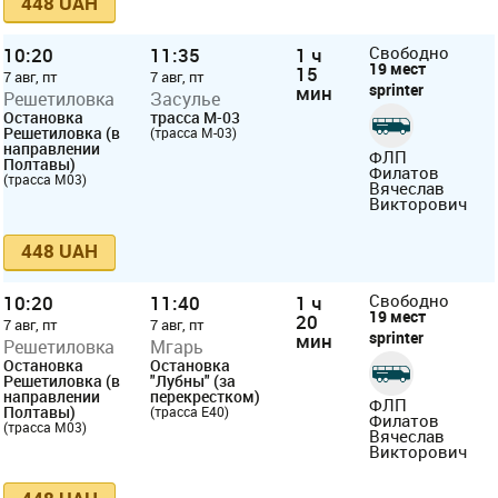
448 UAH
10:20
11:35
1 ч
Свободно
19 мест
15
7 авг, пт
7 авг, пт
sprinter
мин
Решетиловка
Засулье
Остановка
трасса М-03
Решетиловка (в
(трасса М-03)
направлении
ФЛП
Полтавы)
Филатов
(трасса М03)
Вячеслав
Викторович
448 UAH
10:20
11:40
1 ч
Свободно
19 мест
20
7 авг, пт
7 авг, пт
sprinter
мин
Решетиловка
Мгарь
Остановка
Остановка
Решетиловка (в
"Лубны" (за
направлении
перекрестком)
ФЛП
Полтавы)
(трасса E40)
Филатов
(трасса М03)
Вячеслав
Викторович