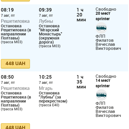
08:19
09:39
1 ч
Свободно
20 мест
20
7 авг, пт
7 авг, пт
sprinter
мин
Решетиловка
Лубны
Остановка
Остановка
Решетиловка (в
"Мгарский
направлении
Монастырь"
ФЛП
Полтавы)
(окружная
Филатов
дорога)
(трасса М03)
Вячеслав
(трасса М03)
Викторович
448 UAH
08:50
10:25
1 ч
Свободно
14 мест
35
7 авг, пт
7 авг, пт
sprinter
мин
Решетиловка
Мгарь
Остановка
Остановка
Решетиловка (в
"Лубны" (за
направлении
перекрестком)
ФЛП
Полтавы)
(трасса E40)
Филатов
(трасса М03)
Вячеслав
Викторович
448 UAH