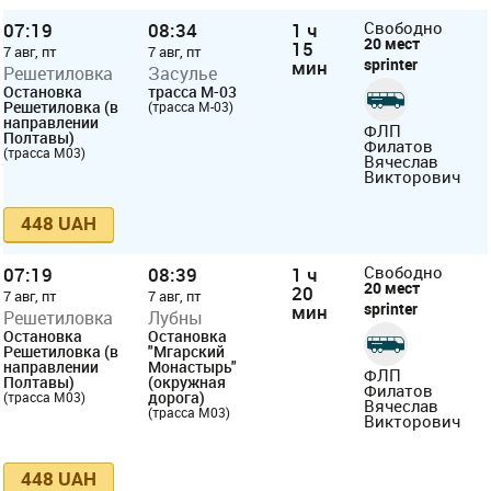
07:19
08:34
1 ч
Свободно
20 мест
15
7 авг, пт
7 авг, пт
sprinter
мин
Решетиловка
Засулье
Остановка
трасса М-03
Решетиловка (в
(трасса М-03)
направлении
ФЛП
Полтавы)
Филатов
(трасса М03)
Вячеслав
Викторович
448 UAH
07:19
08:39
1 ч
Свободно
20 мест
20
7 авг, пт
7 авг, пт
sprinter
мин
Решетиловка
Лубны
Остановка
Остановка
Решетиловка (в
"Мгарский
направлении
Монастырь"
ФЛП
Полтавы)
(окружная
Филатов
дорога)
(трасса М03)
Вячеслав
(трасса М03)
Викторович
448 UAH