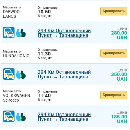
Марка авто
Отправление
10:50
Бронировать
DAEWOO
6 авг, чт
LANOS
Цена
294 Км Остановочный
280.00
Пункт
→
Тарнавщина
UAH
Отправление
Марка авто
11:30
Бронировать
HUNDAI IONIQ
6 авг, чт
Цена
294 Км Остановочный
350.00
Пункт
→
Тарнавщина
UAH
Марка авто
Отправление
11:40
Бронировать
VOLKSWAGEN
6 авг, чт
Scirocco
Цена
294 Км Остановочный
185.00
Пункт
→
Тарнавщина
UAH