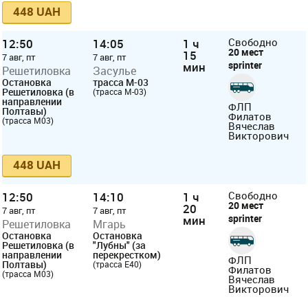
448 UAH
12:50
14:05
1 ч
Свободно
20 мест
15
7 авг, пт
7 авг, пт
sprinter
мин
Решетиловка
Засулье
Остановка
трасса М-03
Решетиловка (в
(трасса М-03)
направлении
ФЛП
Полтавы)
Филатов
(трасса М03)
Вячеслав
Викторович
448 UAH
12:50
14:10
1 ч
Свободно
20 мест
20
7 авг, пт
7 авг, пт
sprinter
мин
Решетиловка
Мгарь
Остановка
Остановка
Решетиловка (в
"Лубны" (за
направлении
перекрестком)
ФЛП
Полтавы)
(трасса E40)
Филатов
(трасса М03)
Вячеслав
Викторович