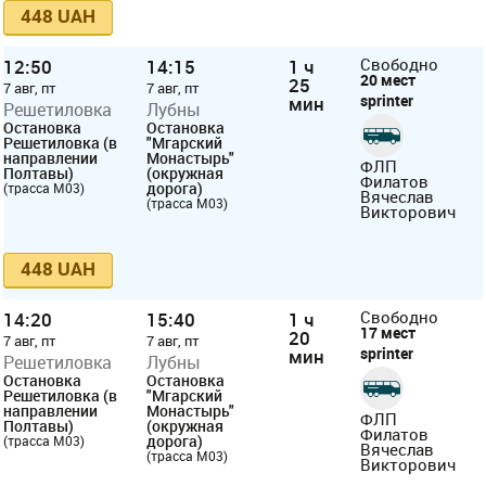
448 UAH
12:50
14:15
1 ч
Свободно
20 мест
25
7 авг, пт
7 авг, пт
sprinter
мин
Решетиловка
Лубны
Остановка
Остановка
Решетиловка (в
"Мгарский
направлении
Монастырь"
ФЛП
Полтавы)
(окружная
Филатов
дорога)
(трасса М03)
Вячеслав
(трасса М03)
Викторович
448 UAH
14:20
15:40
1 ч
Свободно
17 мест
20
7 авг, пт
7 авг, пт
sprinter
мин
Решетиловка
Лубны
Остановка
Остановка
Решетиловка (в
"Мгарский
направлении
Монастырь"
ФЛП
Полтавы)
(окружная
Филатов
дорога)
(трасса М03)
Вячеслав
(трасса М03)
Викторович