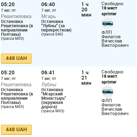
05:20
06:40
1 ч
Свободно
18 мест
20
7 авг, пт
7 авг, пт
sprinter
мин
Решетиловка
Мгарь
Остановка
Остановка
Решетиловка (в
"Лубны" (за
направлении
перекрестком)
ФЛП
Полтавы)
(трасса E40)
Филатов
(трасса М03)
Вячеслав
Викторович
448 UAH
05:20
06:41
1 ч
Свободно
18 мест
21
7 авг, пт
7 авг, пт
sprinter
мин
Решетиловка
Лубны
Остановка
Остановка
Решетиловка (в
"Мгарский
направлении
Монастырь"
ФЛП
Полтавы)
(окружная
Филатов
дорога)
(трасса М03)
Вячеслав
(трасса М03)
Викторович
448 UAH