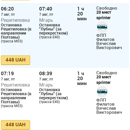
06:20
07:40
1 ч
Свободно
20 мест
20
7 авг, пт
7 авг, пт
sprinter
мин
Решетиловка
Мгарь
Остановка
Остановка
Решетиловка (в
"Лубны" (за
направлении
перекрестком)
ФЛП
Полтавы)
(трасса E40)
Филатов
(трасса М03)
Вячеслав
Викторович
448 UAH
07:19
08:39
1 ч
Свободно
20 мест
20
7 авг, пт
7 авг, пт
sprinter
мин
Решетиловка
Мгарь
Остановка
Остановка
Решетиловка (в
"Лубны" (за
направлении
перекрестком)
ФЛП
Полтавы)
(трасса E40)
Филатов
(трасса М03)
Вячеслав
Викторович
448 UAH