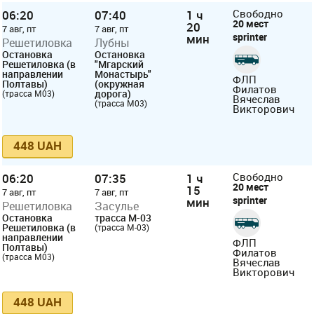
06:20
07:40
1 ч
Свободно
20 мест
20
7 авг, пт
7 авг, пт
sprinter
мин
Решетиловка
Лубны
Остановка
Остановка
Решетиловка (в
"Мгарский
направлении
Монастырь"
ФЛП
Полтавы)
(окружная
Филатов
дорога)
(трасса М03)
Вячеслав
(трасса М03)
Викторович
448 UAH
06:20
07:35
1 ч
Свободно
20 мест
15
7 авг, пт
7 авг, пт
sprinter
мин
Решетиловка
Засулье
Остановка
трасса М-03
Решетиловка (в
(трасса М-03)
направлении
ФЛП
Полтавы)
Филатов
(трасса М03)
Вячеслав
Викторович
448 UAH