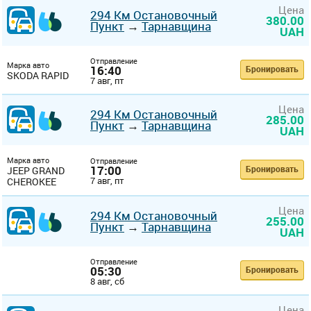
Цена
294 Км Остановочный
380.00
Пункт
→
Тарнавщина
UAH
Отправление
Марка авто
16:40
Бронировать
SKODA RAPID
7 авг, пт
Цена
294 Км Остановочный
285.00
Пункт
→
Тарнавщина
UAH
Марка авто
Отправление
17:00
Бронировать
JEEP GRAND
7 авг, пт
CHEROKEE
Цена
294 Км Остановочный
255.00
Пункт
→
Тарнавщина
UAH
Отправление
05:30
Бронировать
8 авг, сб
Цена