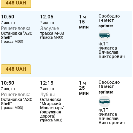
448 UAH
10:50
12:05
1 ч
Свободно
14 мест
15
7 авг, пт
7 авг, пт
sprinter
мин
Решетиловка
Засулье
Остановка "АЗС
трасса М-03
Shell"
(трасса М-03)
(трасса M03)
ФЛП
Филатов
Вячеслав
Викторович
448 UAH
10:50
12:15
1 ч
Свободно
15 мест
25
7 авг, пт
7 авг, пт
sprinter
мин
Решетиловка
Лубны
Остановка "АЗС
Остановка
Shell"
"Мгарский
Монастырь"
(трасса M03)
ФЛП
(окружная
Филатов
дорога)
Вячеслав
(трасса М03)
Викторович