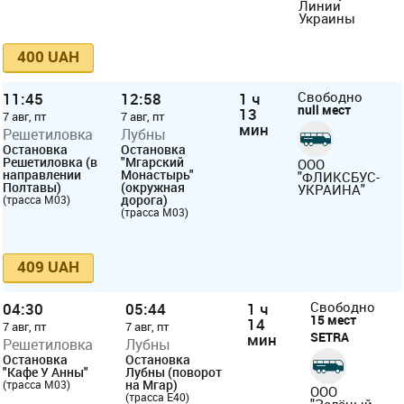
Линии
Украины
400 UAH
11:45
12:58
1 ч
Свободно
null мест
13
7 авг, пт
7 авг, пт
мин
Решетиловка
Лубны
Остановка
Остановка
Решетиловка (в
"Мгарский
ООО
направлении
Монастырь"
"ФЛИКСБУС-
Полтавы)
(окружная
УКРАИНА"
дорога)
(трасса М03)
(трасса М03)
409 UAH
04:30
05:44
1 ч
Свободно
15 мест
14
7 авг, пт
7 авг, пт
SETRA
мин
Решетиловка
Лубны
Остановка
Остановка
"Кафе У Анны"
Лубны (поворот
на Мгар)
(трасса М03)
ООО
(трасса Е40)