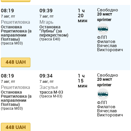
08:19
09:39
1 ч
Свободно
20 мест
20
7 авг, пт
7 авг, пт
sprinter
мин
Решетиловка
Мгарь
Остановка
Остановка
Решетиловка (в
"Лубны" (за
направлении
перекрестком)
ФЛП
Полтавы)
(трасса E40)
Филатов
(трасса М03)
Вячеслав
Викторович
448 UAH
08:19
09:34
1 ч
Свободно
20 мест
15
7 авг, пт
7 авг, пт
sprinter
мин
Решетиловка
Засулье
Остановка
трасса М-03
Решетиловка (в
(трасса М-03)
направлении
ФЛП
Полтавы)
Филатов
(трасса М03)
Вячеслав
Викторович
448 UAH