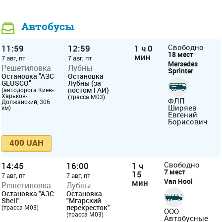
Автобусы
11:59
12:59
1 ч 0
Свободно
18 мест
мин
7 авг, пт
7 авг, пт
Mersedes
Решетиловка
Лубны
Sprіnter
Остановка "АЗС
Остановка
GLUSCO"
Лубны (за
постом ГАИ)
(автодорога Киев-
Харьков-
(трасса М03)
ФЛП
Должанский, 306
Ширяев
км)
Евгений
Борисович
400 UAH
14:45
16:00
1 ч
Свободно
7 мест
15
7 авг, пт
7 авг, пт
Van Hool
мин
Решетиловка
Лубны
Остановка "АЗС
Остановка
Shell"
"Мгарский
перекресток"
(трасса M03)
ООО
(трасса М03)
Автобусные