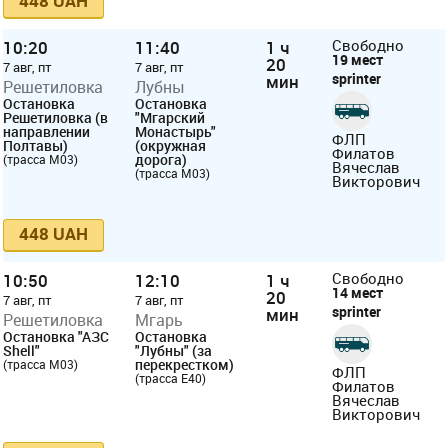
448 UAH
10:20
11:40
1 ч
Свободно
19 мест
20
7 авг, пт
7 авг, пт
sprinter
мин
Решетиловка
Лубны
Остановка
Остановка
Решетиловка (в
"Мгарский
направлении
Монастырь"
ФЛП
Полтавы)
(окружная
Филатов
дорога)
(трасса М03)
Вячеслав
(трасса М03)
Викторович
448 UAH
10:50
12:10
1 ч
Свободно
14 мест
20
7 авг, пт
7 авг, пт
sprinter
мин
Решетиловка
Мгарь
Остановка "АЗС
Остановка
Shell"
"Лубны" (за
перекрестком)
(трасса M03)
ФЛП
(трасса E40)
Филатов
Вячеслав
Викторович