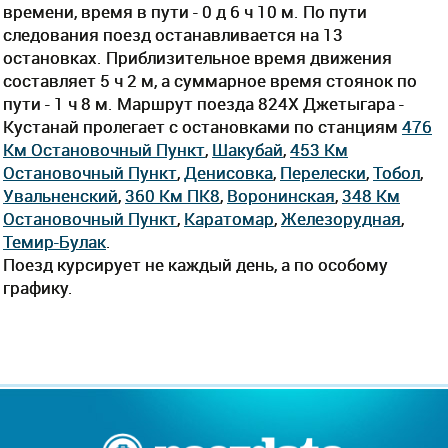
времени, время в пути - 0 д 6 ч 10 м. По пути
следования поезд останавливается на 13
остановках. Приблизительное время движения
составляет 5 ч 2 м, а суммарное время стоянок по
пути - 1 ч 8 м. Маршрут поезда 824Х Джетыгара -
Кустанай пролегает c остановками по станциям
476
Км Остановочный Пункт
,
Шакубай
,
453 Км
Остановочный Пункт
,
Денисовка
,
Перелески
,
Тобол
,
Увальненский
,
360 Км ПК8
,
Воронинская
,
348 Км
Остановочный Пункт
,
Каратомар
,
Железорудная
,
Темир-Булак
.
Поезд курсирует не каждый день, а по особому
графику.