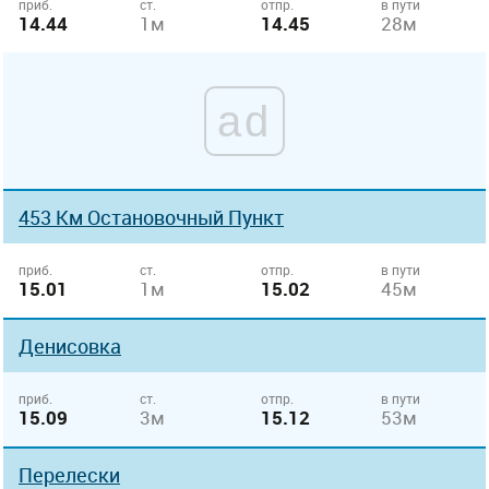
приб.
ст.
отпр.
в пути
14.44
1м
14.45
28м
ad
453 Км Остановочный Пункт
приб.
ст.
отпр.
в пути
15.01
1м
15.02
45м
Денисовка
приб.
ст.
отпр.
в пути
15.09
3м
15.12
53м
Перелески