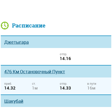
Расписание
Джетыгара
отпр.
14.16
476 Км Остановочный Пункт
приб.
ст.
отпр.
в пути
14.32
1м
14.33
16м
Шакубай