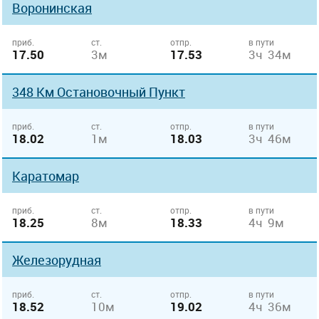
Воронинская
приб.
ст.
отпр.
в пути
17.50
3м
17.53
3ч 34м
348 Км Остановочный Пункт
приб.
ст.
отпр.
в пути
18.02
1м
18.03
3ч 46м
Каратомар
приб.
ст.
отпр.
в пути
18.25
8м
18.33
4ч 9м
Железорудная
приб.
ст.
отпр.
в пути
18.52
10м
19.02
4ч 36м