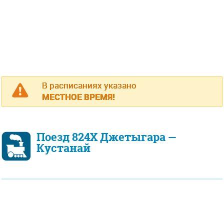
В расписаниях указано
МЕСТНОЕ ВРЕМЯ!
Поезд 824Х Джетыгара —
Кустанай