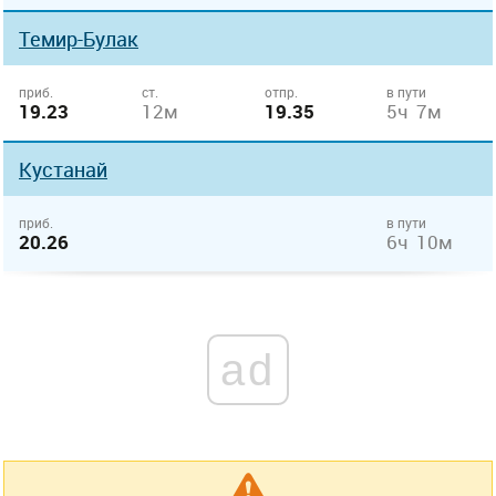
Темир-Булак
приб.
ст.
отпр.
в пути
19.23
12м
19.35
5ч 7м
Кустанай
приб.
в пути
20.26
6ч 10м
ad