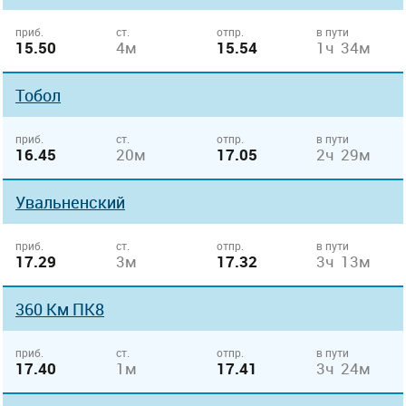
приб.
ст.
отпр.
в пути
15.50
4м
15.54
1ч 34м
Тобол
приб.
ст.
отпр.
в пути
16.45
20м
17.05
2ч 29м
Увальненский
приб.
ст.
отпр.
в пути
17.29
3м
17.32
3ч 13м
360 Км ПК8
приб.
ст.
отпр.
в пути
17.40
1м
17.41
3ч 24м