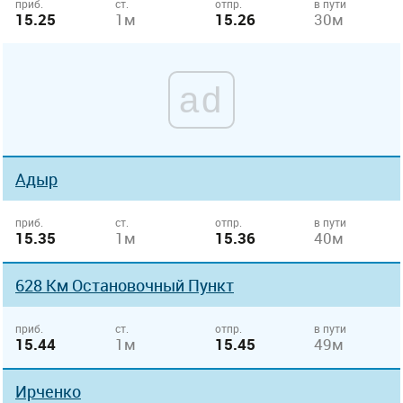
приб.
ст.
отпр.
в пути
15.25
1м
15.26
30м
ad
Адыр
приб.
ст.
отпр.
в пути
15.35
1м
15.36
40м
628 Км Остановочный Пункт
приб.
ст.
отпр.
в пути
15.44
1м
15.45
49м
Ирченко