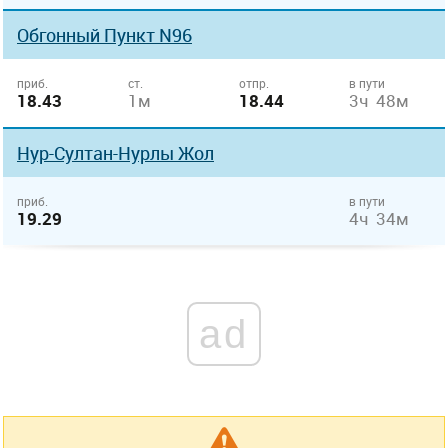
Обгонный Пункт N96
приб.
ст.
отпр.
в пути
18.43
1м
18.44
3ч 48м
Нур-Султан-Нурлы Жол
приб.
в пути
19.29
4ч 34м
ad