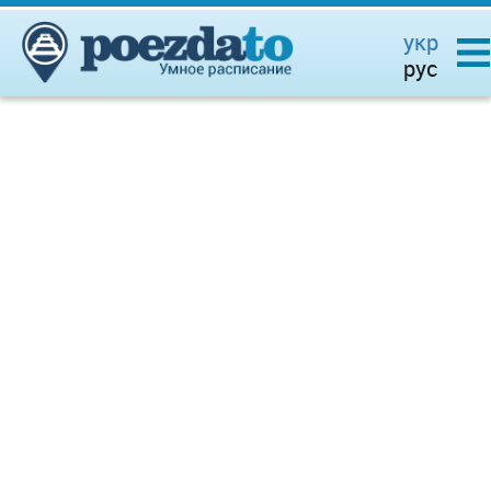
укр
рус