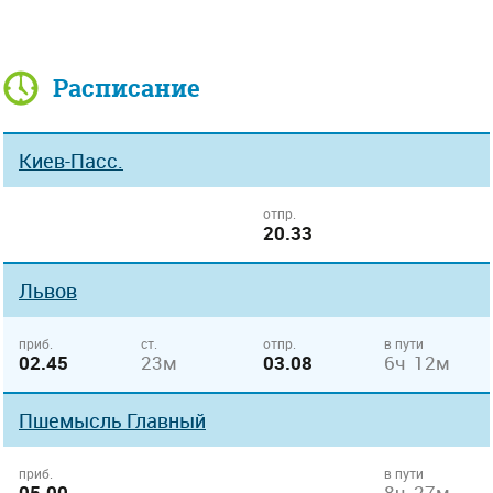
Расписание
Киев-Пасс.
отпр.
20.33
Львов
приб.
ст.
отпр.
в пути
02.45
23м
03.08
6ч 12м
Пшемысль Главный
приб.
в пути
05.00
8ч 27м