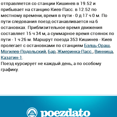
отправляется со станции Кишинев в 19.52 и
прибывает на станцию Киев-Пасс. в 12.52 по
местному времени, время в пути - 0 д 17 ч 0 м. По
пути следования поезд останавливается на 6
остановках. Приблизительное время движения
составляет 15 ч 34 м, а суммарное время стоянок по
пути - 1 ч 26 м. Маршрут поезда 353 Кишинев - Киев
пролегает c остановками по станциям
Бэлць-Ораш
,
Могилев-Подольский
,
Бар
,
Жмеринка-Пасс.
,
Винница
,
Казатин-1
.
Поезд курсирует не каждый день, а по особому
графику.