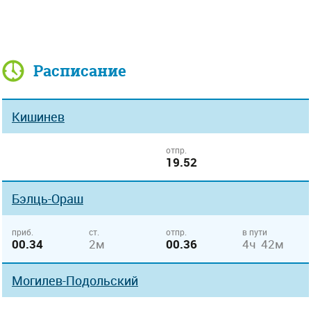
Расписание
Кишинев
отпр.
19.52
Бэлць-Ораш
приб.
ст.
отпр.
в пути
00.34
2м
00.36
4ч 42м
Могилев-Подольский