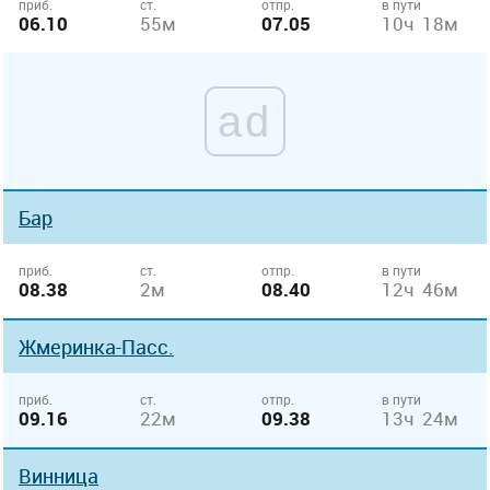
приб.
ст.
отпр.
в пути
06.10
55м
07.05
10ч 18м
ad
Бар
приб.
ст.
отпр.
в пути
08.38
2м
08.40
12ч 46м
Жмеринка-Пасс.
приб.
ст.
отпр.
в пути
09.16
22м
09.38
13ч 24м
Винница