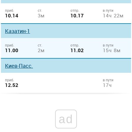
приб.
ст.
отпр.
в пути
10.14
3м
10.17
14ч 22м
Казатин-1
приб.
ст.
отпр.
в пути
11.00
2м
11.02
15ч 8м
Киев-Пасс.
приб.
в пути
12.52
17ч
ad