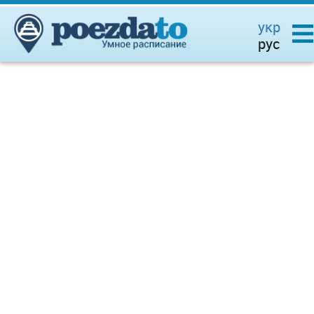
укр
рус