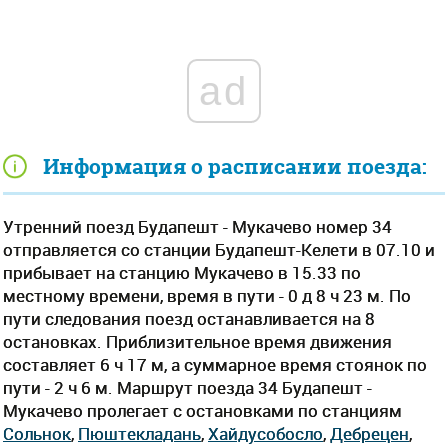
ad
Информация о расписании поезда:
Утренний поезд Будапешт - Мукачево номер 34
отправляется со станции Будапешт-Келети в 07.10 и
прибывает на станцию Мукачево в 15.33 по
местному времени, время в пути - 0 д 8 ч 23 м. По
пути следования поезд останавливается на 8
остановках. Приблизительное время движения
составляет 6 ч 17 м, а суммарное время стоянок по
пути - 2 ч 6 м. Маршрут поезда 34 Будапешт -
Мукачево пролегает c остановками по станциям
Сольнок
,
Пюштекладань
,
Хайдусобосло
,
Дебрецен
,