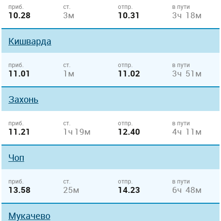
приб.
ст.
отпр.
в пути
10.28
3м
10.31
3ч 18м
Кишварда
приб.
ст.
отпр.
в пути
11.01
1м
11.02
3ч 51м
Захонь
приб.
ст.
отпр.
в пути
11.21
1ч 19м
12.40
4ч 11м
Чоп
приб.
ст.
отпр.
в пути
13.58
25м
14.23
6ч 48м
Мукачево