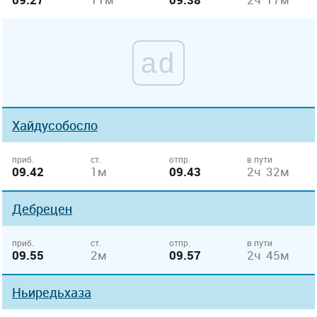
ad
Хайдусобосло
приб.
ст.
отпр.
в пути
09.42
1м
09.43
2ч 32м
Дебрецен
приб.
ст.
отпр.
в пути
09.55
2м
09.57
2ч 45м
Ньиредьхаза