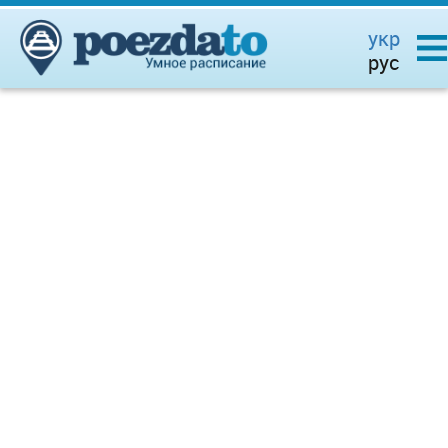
укр
рус