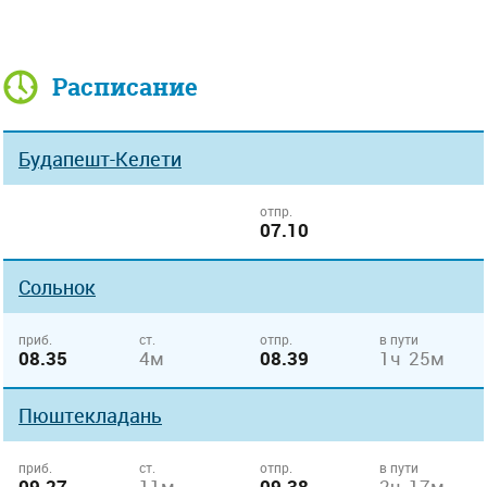
Расписание
Будапешт-Келети
отпр.
07.10
Сольнок
приб.
ст.
отпр.
в пути
08.35
4м
08.39
1ч 25м
Пюштекладань
приб.
ст.
отпр.
в пути
09.27
11м
09.38
2ч 17м