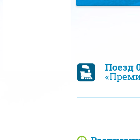
Поезд 
«Прем