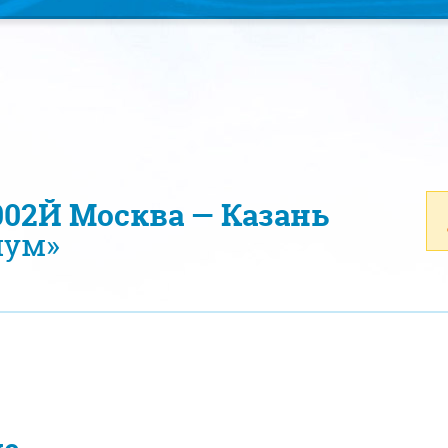
002Й Москва — Казань
иум»