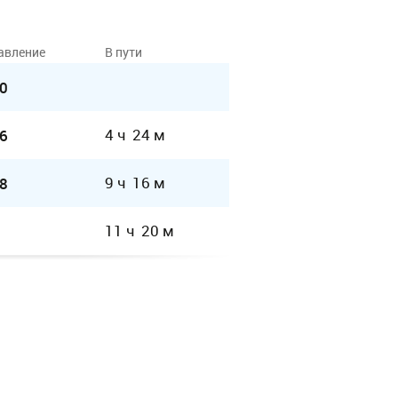
авление
В пути
0
4 ч 24 м
6
9 ч 16 м
8
11 ч 20 м