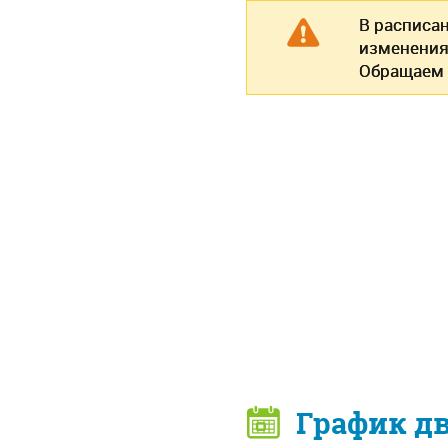
В расписа
изменения
Обращаем 
График д