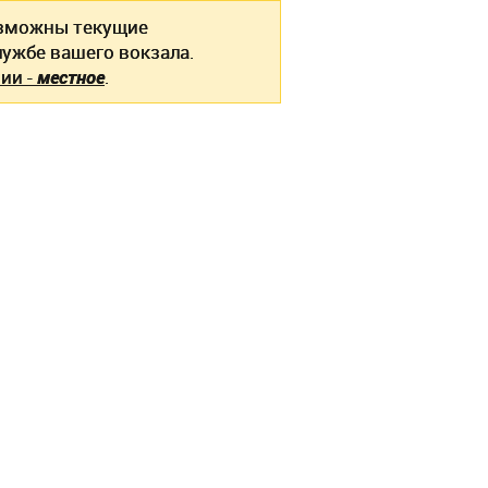
зможны текущие
ужбе вашего вокзала.
ии -
местное
.