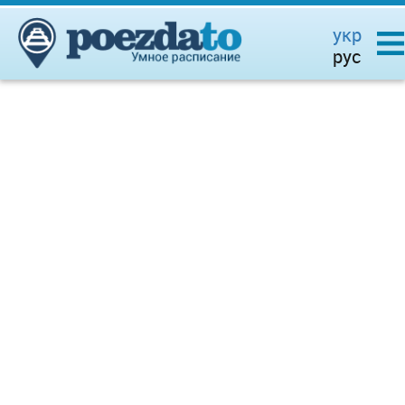
укр
рус