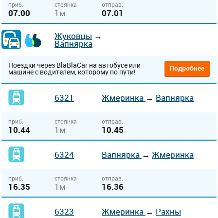
приб.
стоянка
отправ.
07.00
1м
07.01
Жуковцы
→
Вапнярка
Поездки через BlaBlaCar на автобусе или
Подробнее
машине с водителем, которому по пути!
6321
Жмеринка
→
Вапнярка
приб.
стоянка
отправ.
10.44
1м
10.45
6324
Вапнярка
→
Жмеринка
приб.
стоянка
отправ.
16.35
1м
16.36
6323
Жмеринка
→
Рахны