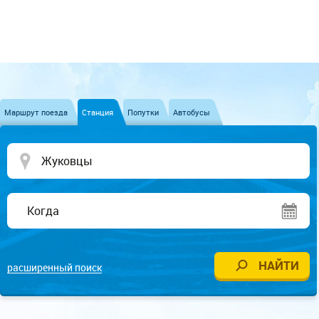
Маршрут поезда
Станция
Попутки
Автобусы
расширенный поиск