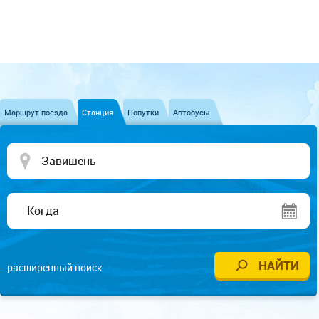
Маршрут поезда
Станция
Попутки
Автобусы
расширенный поиск