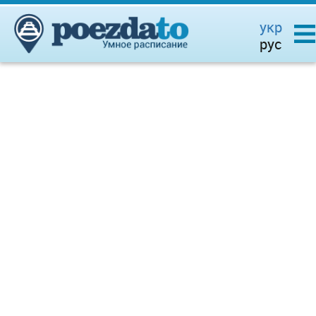
укр
рус