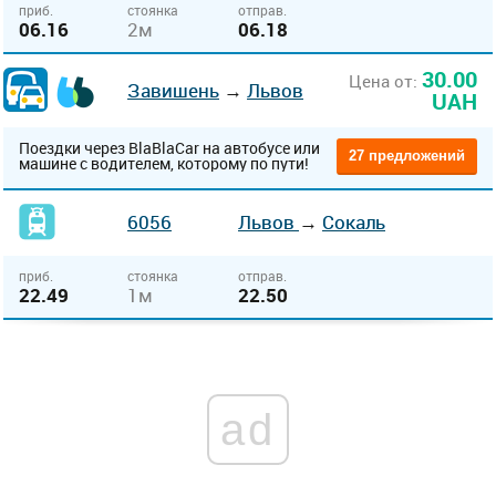
приб.
стоянка
отправ.
06.16
2м
06.18
30.00
Цена от:
Завишень
→
Львов
UAH
Поездки через BlaBlaCar на автобусе или
27 предложений
машине с водителем, которому по пути!
6056
Львов
→
Сокаль
приб.
стоянка
отправ.
22.49
1м
22.50
ad