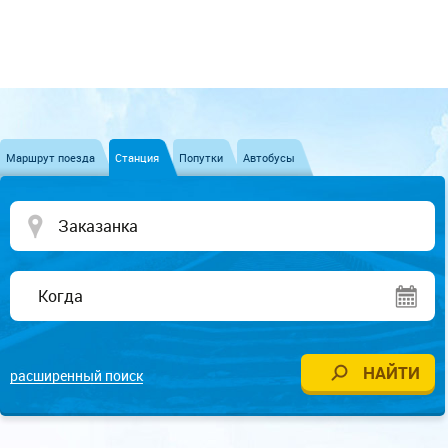
Маршрут поезда
Станция
Попутки
Автобусы
расширенный поиск