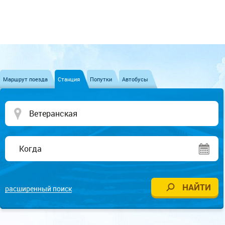
Маршрут поезда
Станция
Попутки
Автобусы
расширенный поиск